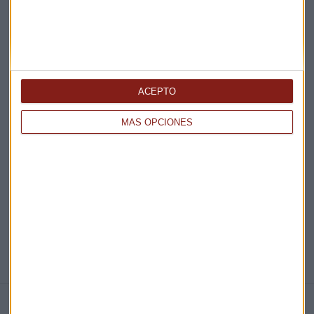
Acepto la
política de privacidad
. *
¡Suscribirme!
ACEPTO
EN DIRECTO
MÁS OPCIONES
@CAPITALRADIOB
NOTICIAS RELACIONADAS