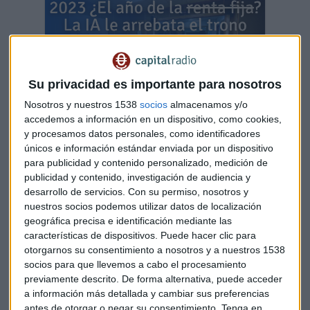
Su privacidad es importante para nosotros
Nosotros y nuestros 1538
socios
almacenamos y/o
accedemos a información en un dispositivo, como cookies,
y procesamos datos personales, como identificadores
¿El año de la (renta fija) ? La IA le arrebata el
únicos e información estándar enviada por un dispositivo
trono
para publicidad y contenido personalizado, medición de
Los mejores fondos de inversión en España llevan el
publicidad y contenido, investigación de audiencia y
sello tecnológico y rentabilidades del 40% ¿Qué
recomiendan sus gestores?
desarrollo de servicios.
Con su permiso, nosotros y
nuestros socios podemos utilizar datos de localización
Capital Radio
/ 2023-09-05
geográfica precisa e identificación mediante las
Hace una semana que la corona europea en bolsa pasó de la
características de dispositivos. Puede hacer clic para
cabeza francesa a la danesa. La farmacéutica Novo
otorgarnos su consentimiento a nosotros y a nuestros 1538
Nordisk, la firma danesa que vale más que su país, se ha
socios para que llevemos a cabo el procesamiento
convertido en la compañía más valiosa de todo el Viejo
previamente descrito. De forma alternativa, puede acceder
a información más detallada y cambiar sus preferencias
Continente tras superar por capitalización bursátil a
Louis
antes de otorgar o negar su consentimiento.
Tenga en