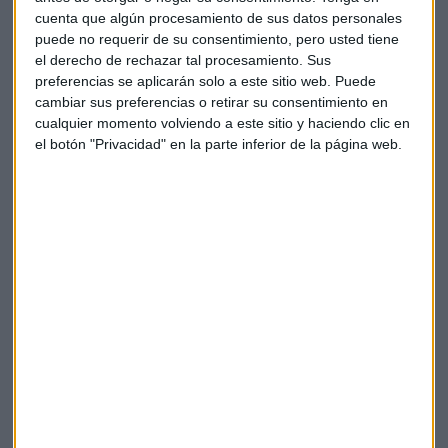
Vuitton.
cuenta que algún procesamiento de sus datos personales
puede no requerir de su consentimiento, pero usted tiene
En lo que llevamos de ejercicio, la farmacéutica con sede en
el derecho de rechazar tal procesamiento. Sus
Dinamarca se revaloriza un 40% y su
market cap
se sitúa en
preferencias se aplicarán solo a este sitio web. Puede
torno a los 397.000 millones.
cambiar sus preferencias o retirar su consentimiento en
cualquier momento volviendo a este sitio y haciendo clic en
Estar tan de moda tiene sus cosas buenas y sus cosas
el botón "Privacidad" en la parte inferior de la página web.
malas. Según David Galán, responsable de Renta Variable
de Bolsa General, Novo Nordisk tendría "
un par de años de
crecimiento ya descontados en su precio
". No obstante,
recuerda que esto no es sinónimo de caída en la
farmacéutica.
Novo Nordisk, un caso de éxito de un
'efecto secundario'
Lo de Novo Nordisk es el claro ejemplo de cómo sacar
beneficio de las adversidades, puesto que el segundo de sus
fármacos estrella nace de un efecto secundario del primero,
para combatir la diabetes.