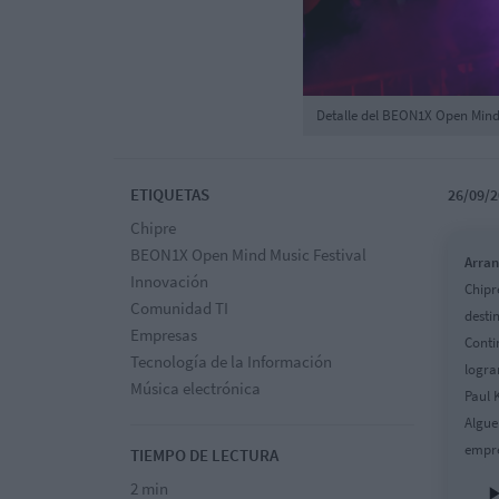
Detalle del BEON1X Open Mind 
ETIQUETAS
26/09/2
Chipre
BEON1X Open Mind Music Festival
Arran
Innovación
Chipr
Comunidad TI
desti
Empresas
Conti
Tecnología de la Información
logra
Música electrónica
Paul 
Algue
empre
TIEMPO DE LECTURA
2 min