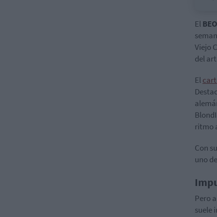
El
BEO
semana
Viejo 
del art
El
cart
Destac
alem
BlondI
ritmo 
Con su
uno de
Impu
Pero a
suele 