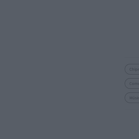
Chip
Comu
Músic