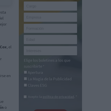
esta
del
mejor
 Cox
, el
r
Elige los boletines a los que
suscribirte
*
Apertura
irse en
La Magia de la Publicidad
Claves ESG
Acepto la
política de privacidad
. *
ue
lín
o