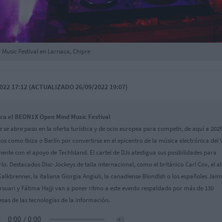
Music Festival en Larnaca, Chipre
022 17:12 (ACTUALIZADO 26/09/2022 19:07)
ca el BEON1X Open Mind Music Festival
e se abre paso en la oferta turística y de ocio europea para competir, de aquí a 202
nos como Ibiza o Berlín por convertirse en el epicentro de la música electrónica del 
nente con el apoyo de TechIsland. El cartel de DJs atestigua sus posibilidades para
rlo. Destacados Disc-Jockeys de talla internacional, como el británico Carl Cox, el 
Kalkbrenner, la italiana Giorgia Angiuli, la canadiense BlondIsh o los españoles Jai
rsuari y Fátima Hajji van a poner ritmo a este evento respaldado por más de 130
sas de las tecnologías de la información.