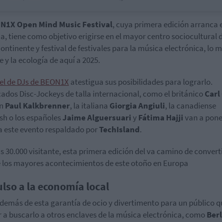
N1X Open Mind Music Festival
, cuya primera edición arranca 
, tiene como objetivo erigirse en el mayor centro sociocultural 
Continente y festival de festivales para la música electrónica, lo 
e y la ecología de aquí a 2025.
el de DJs de BEON1X
atestigua sus posibilidades para lograrlo.
ados Disc-Jockeys de talla internacional, como el británico
Carl
án
Paul Kalkbrenner
, la italiana
Giorgia Angiuli
, la canadiense
sh o los españoles
Jaime Alguersuari
y
Fátima Hajji
van a pone
a este evento respaldado por
TechIsland
.
s 30.000 visitante, esta primera edición del va camino de convert
 los mayores acontecimientos de este otoño en Europa
lso a la economía local
demás de esta garantía de ocio y divertimento para un público q
ir a buscarlo a otros enclaves de la música electrónica, como
Ber