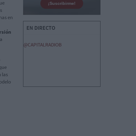
que
¡Suscribirme!
s
nas en
EN DIRECTO
rsión
la
@CAPITALRADIOB
e
 que
 las
odelo