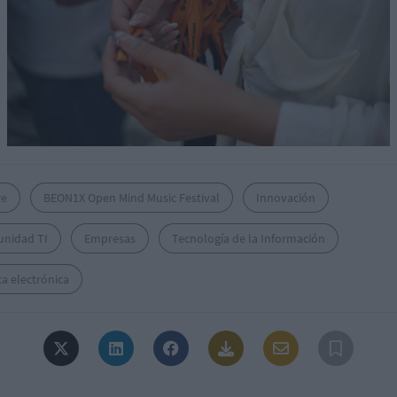
re
BEON1X Open Mind Music Festival
Innovación
nidad TI
Empresas
Tecnología de la Información
a electrónica