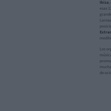
Ibiza
,
esas 1
grande
Larnac
posici
Extra
medite
Los or
música
promue
muchas
de oci