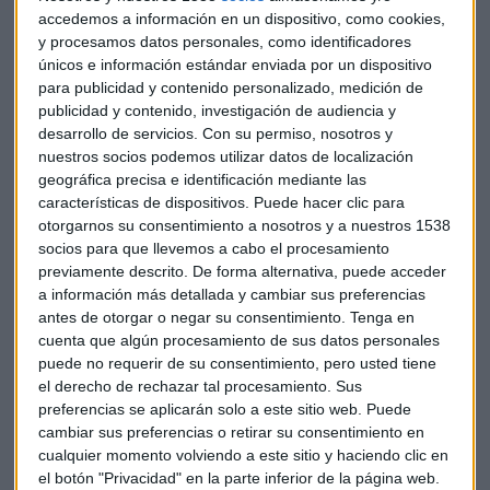
En la división de moda también hay descensos en
accedemos a información en un dispositivo, como cookies,
ventas, esta vez de un 1,5%
, aunque desde El Corte Inglés
y procesamos datos personales, como identificadores
explican que las ventas en este segmento se concentran en
únicos e información estándar enviada por un dispositivo
el segundo semestre. De todas maneras, podría no ser un
para publicidad y contenido personalizado, medición de
publicidad y contenido, investigación de audiencia y
problema individual. Según datos de Acotex, el sector en
desarrollo de servicios.
Con su permiso, nosotros y
España ha registrado una caída del 3,6%, aunque el
nuestros socios podemos utilizar datos de localización
principal competidor de El Corte Ingles en materia de moda,
geográfica precisa e identificación mediante las
Inditex, no sigue esta tendencia
. De hecho, en los
características de dispositivos. Puede hacer clic para
resultados de este primer semestre las ventas de la
otorgarnos su consentimiento a nosotros y a nuestros 1538
compañía de Amancio Ortega en esta categoría crecieron
socios para que llevemos a cabo el procesamiento
un 3,1% hasta los 11.597 millones de euros.
previamente descrito. De forma alternativa, puede acceder
a información más detallada y cambiar sus preferencias
antes de otorgar o negar su consentimiento.
Tenga en
En estos seis meses El Corte Inglés también ha conseguido
cuenta que algún procesamiento de sus datos personales
recortar su deuda financiera neta hasta los 3.652 millones
puede no requerir de su consentimiento, pero usted tiene
de euros, 367 millones menos que el año anterior. Con ello,
el derecho de rechazar tal procesamiento. Sus
ha conseguido
bajar su ratio de deuda financiera neta
preferencias se aplicarán solo a este sitio web. Puede
de 3,3 a 3,1
.
cambiar sus preferencias o retirar su consentimiento en
cualquier momento volviendo a este sitio y haciendo clic en
el botón "Privacidad" en la parte inferior de la página web.