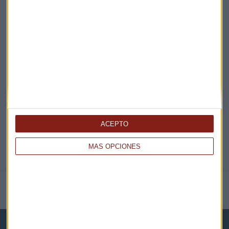
¡Suscribirme!
EN DIRECTO
@CAPITALRADIOB
ACEPTO
MÁS OPCIONES
NOTICIAS RELACIONADAS