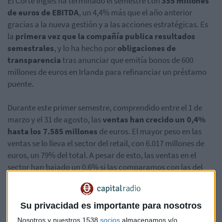
El Corte Inglés ha terminado el semestre con
355 millones
de euros de EBITDA
, un 4,4% más que el año anterior
gracias a la nueva gestión y a las acciones estratégicas. Es
la
primera vez que la compañía publica resultados
semestrales
, y lo ha hecho por
obligaciones de
transparencia
tras anunciar que emitía bonos de 600
millones de euros en Irlanda para refinanciar un préstamo
puente.
Durante este primer semestre, comprendido entre el 1 de
marzo y el 31 de agosto, las
ventas han crecido un 0,4%
hasta los 7.585 millones
de euros. El mayor peso en las
ventas se lo lleva el sector del retail, con 6.017 millones de
euros,
un 79% del total
. A pesar de esto, las ventas en el
sector han bajado un 0,6% si las comparamos con las del
mismo período del año pasado. Lo que sube es el EBITDA del
sector retail, que alcanza los 235 millones de euros con un
aumento del 2,2%.
Su privacidad es importante para nosotros
Nosotros y nuestros 1538
socios
almacenamos y/o