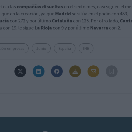
to a las
compañías disueltas
en el sexto mes, casi siguen el m
 que en la creación, ya que
Madrid
se sitúa en el podio con 483,
ucía
con 272 y por último
Cataluña
con 125. Por otro lado,
Cant
a con 19, le sigue
La Rioja
con 9 y por último
Navarra
con 2.
ción empresas
Junio
España
INE