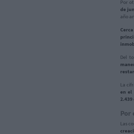
Por ot
de jun
año an
Cerca
princ
inmobi
Del to
maner
resta
La cif
en el
2.439
Por
Las c
creac