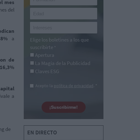
el mes
es del
edican
,8%
a
Elige los boletines a los que
suscribirte
*
Apertura
ron de
La Magia de la Publicidad
16,3%
Claves ESG
Acepto la
política de privacidad
. *
apital
ivale a
¡Suscribirme!
ng de
EN DIRECTO