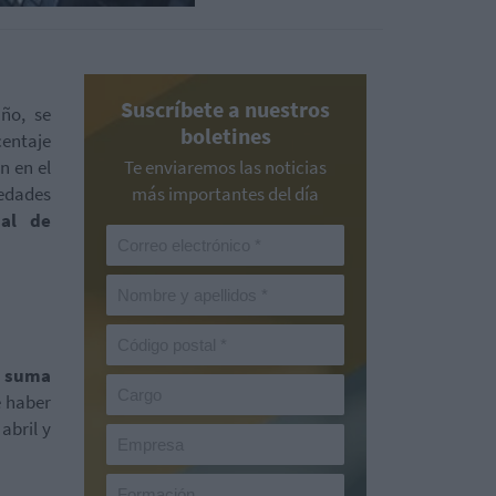
Suscríbete a nuestros
año, se
boletines
entaje
n en el
Te enviaremos las noticias
edades
más importantes del día
nal de
s suma
 haber
abril y