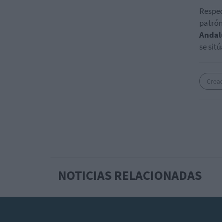
Respec
patrón
Andal
se sitú
Crea
NOTICIAS RELACIONADAS