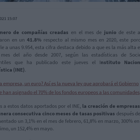
021 15:07
mero de compañías creadas
en el mes de
junio
de este 
raron en un
41.8%
respecto al mismo mes en 2020, este porc
le a unas 9.954, esta cifra destaca debido a que es la más alta e
 mes del año desde 2007, según las estadísticas de Soci
ntiles que ha publicado este jueves el I
nstituto Nacio
stica (INE)
.
a empresa, un euro? Así es la nueva ley que aprobará el Gobierno
se han asignado el 70% de los fondos europeos a las comunidades
s a estos datos aportados por el INE,
la creación de empresa
nera consecutiva cinco meses de tasas positivas
después de
entado un 3,1% en el mes de febrero, 61,8% en marzo, 300% en 
timo, un 152,4% en mayo.