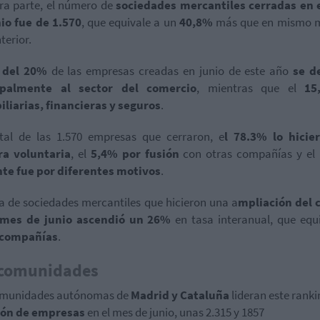
ra parte, el número de
sociedades mercantiles cerradas en 
io fue de 1.570
, que equivale a un
40,8%
más que en mismo m
terior.
 del 20%
de las empresas creadas en junio de este año
se d
ipalmente al sector del comercio
, mientras que el
15
liarias, financieras y seguros
.
tal de las 1.570 empresas que cerraron, e
l 78.3% lo hicie
a voluntaria
, el
5,4% por fusión
con otras compañías y el
nte fue por diferentes motivos
.
ra de sociedades mercantiles que hicieron una a
mpliación del c
 mes de junio ascendió un 26%
en tasa interanual, que equ
 compañías
.
 comunidades
omunidades autónomas de
Madrid y Cataluña
lideran este ranki
ión de empresas
en el mes de junio, unas 2.315 y 1857