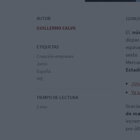
AUTOR
12/08/2
GUILLERMO CALVO
El
nú
dispa
ETIQUETAS
equiva
sexto
Creación empresas
Merca
Junio
Estadí
España
INE
¿Un
Ya 
TIEMPO DE LECTURA
Gracia
2 min
de ma
increm
por úl