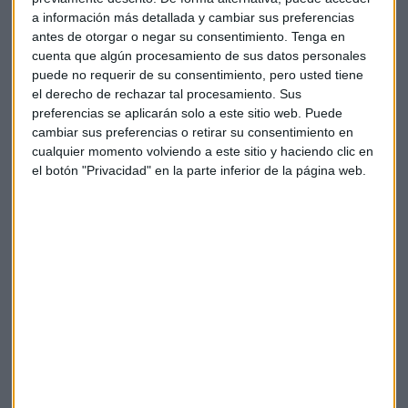
Daniel Sánchez Cano: "Es importante
a información más detallada y cambiar sus preferencias
empatizar con los miedos posibles de la
antes de otorgar o negar su consentimiento.
Tenga en
oposición"
cuenta que algún procesamiento de sus datos personales
puede no requerir de su consentimiento, pero usted tiene
En cuanto a su día a día como opositor “he podido apreciar
el derecho de rechazar tal procesamiento. Sus
que el planning se desestructuró mucho, aunque he
preferencias se aplicarán solo a este sitio web. Puede
mantenido mi planificación puntual con mi preparador” y
cambiar sus preferencias o retirar su consentimiento en
cualquier momento volviendo a este sitio y haciendo clic en
añade Daniel “al final se va solventando, aunque todo el
el botón "Privacidad" en la parte inferior de la página web.
mundo esté de vacaciones”.
Sanchez Cano es beneficiario de una Beca del Centro de
Estudios Jurídicos y dice que “no es complicado conseguir
una beca” y anima a solicitarlas porque estas becas
facilitan el principio de igualdad para los opositores.
Esta oposición es dura y en caso de aprobar te puede tocar
cualquier destino y nuestro invitado lo asume, aunque le
crea cierta inquietud el poder ir destinado a comunidades
autónomas donde se utilizan lenguas cooficiales por la