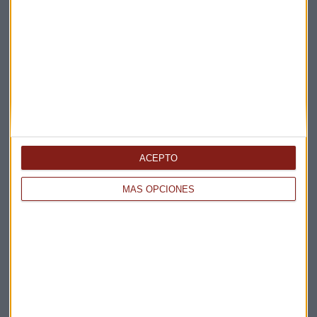
Elige los boletines a los que suscribirte
*
Apertura
La Magia de la Publicidad
Claves ESG
Acepto la
política de privacidad
. *
ACEPTO
¡Suscribirme!
MÁS OPCIONES
EN DIRECTO
@CAPITALRADIOB