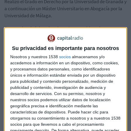
Realizó el Grado en Derecho por la Universidad de Granada y
a continuación un Máster Universitario en Abogacía por la
Universidad de Málaga.
Su experiencia laboral es de corto recorrido, primero como
becario de colaboración del Ministerio de Educación en el
Departamento de Derecho Constitucional de la Universidad
Su privacidad es importante para nosotros
de Málaga y posteriormente prácticas curriculares del
Máster Universitario en un despacho de abogados.
Nosotros y nuestros 1538
socios
almacenamos y/o
accedemos a información en un dispositivo, como cookies,
Siempre le quedo la duda de cómo seria la judicatura y ello
y procesamos datos personales, como identificadores
únicos e información estándar enviada por un dispositivo
le encaminaba hacia la oposición que exige una gran
para publicidad y contenido personalizado, medición de
dedicatoria con las renuncias personales que ello conlleva.
publicidad y contenido, investigación de audiencia y
Para estas oposiciones tan duras es necesario contar con un
desarrollo de servicios.
Con su permiso, nosotros y
preparador y que “es capaz de mostrarme la oposición y
nuestros socios podemos utilizar datos de localización
empatizar con los miedos posibles de la oposición” y
geográfica precisa e identificación mediante las
apostilla “también se centra en la resiliencia y los efectos
características de dispositivos. Puede hacer clic para
negativos de un suspenso”.
otorgarnos su consentimiento a nosotros y a nuestros 1538
socios para que llevemos a cabo el procesamiento
previamente descrito. De forma alternativa, puede acceder