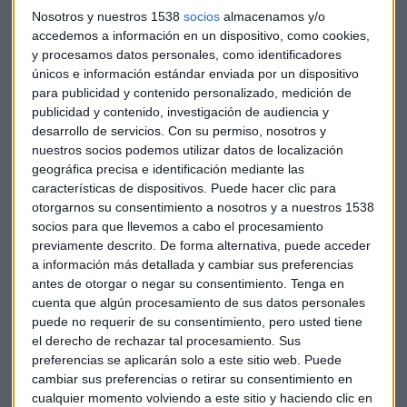
expectativas de los analistas en el primer trimestre. El
Nosotros y nuestros 1538
socios
almacenamos y/o
beneficio neto de 120 millones de euros estaba por debajo
accedemos a información en un dispositivo, como cookies,
de la estimación de 379 millones de los analistas
y procesamos datos personales, como identificadores
consultados por Reuters.
únicos e información estándar enviada por un dispositivo
para publicidad y contenido personalizado, medición de
publicidad y contenido, investigación de audiencia y
Deutsche Bank espera que los recortes tengan un impacto
desarrollo de servicios.
Con su permiso, nosotros y
negativo en los ingresos de 2018, "pero mejorará los
nuestros socios podemos utilizar datos de localización
retornos a medio plazo".
geográfica precisa e identificación mediante las
características de dispositivos. Puede hacer clic para
Los recortes y los beneficios más bajos de lo esperado son la
otorgarnos su consentimiento a nosotros y a nuestros 1538
consecuencia de semanas de agitación en Deutsche Bank
socios para que llevemos a cabo el procesamiento
previamente descrito. De forma alternativa, puede acceder
que han incluido
la destitución de su consejero delegado
, el
a información más detallada y cambiar sus preferencias
departamento de gestores y el flujo de noticias negativas
antes de otorgar o negar su consentimiento.
Tenga en
sobre el comportamiento del banco.
cuenta que algún procesamiento de sus datos personales
puede no requerir de su consentimiento, pero usted tiene
El anuncio que ha realizado
puede determinar la
el derecho de rechazar tal procesamiento. Sus
calificación crediticia de la deuda
de la entidad, que
preferencias se aplicarán solo a este sitio web. Puede
influye en sus costes financieros. La agencia de rating
cambiar sus preferencias o retirar su consentimiento en
cualquier momento volviendo a este sitio y haciendo clic en
Standard & Poor dijo este mes que había situado al banco