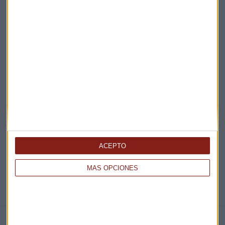
Acepto la
política de privacidad
. *
¡Suscribirme!
EN DIRECTO
@CAPITALRADIOB
ACEPTO
MÁS OPCIONES
NOTICIAS RELACIONADAS