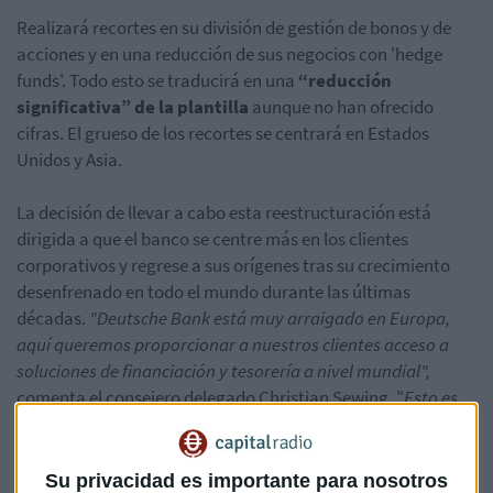
Realizará recortes en su división de gestión de bonos y de
acciones y en una reducción de sus negocios con 'hedge
funds'. Todo esto se traducirá en una
“reducción
significativa” de la plantilla
aunque no han ofrecido
cifras. El grueso de los recortes se centrará en Estados
Unidos y Asia.
La decisión de llevar a cabo esta reestructuración está
dirigida a que el banco se centre más en los clientes
corporativos y regrese a sus orígenes tras su crecimiento
desenfrenado en todo el mundo durante las últimas
décadas.
"Deutsche Bank está muy arraigado en Europa,
aquí queremos proporcionar a nuestros clientes acceso a
soluciones de financiación y tesorería a nivel mundial",
comenta el consejero delegado Christian Sewing. "
Esto es
en lo que nos centraremos en el futuro".
El principal prestamista alemán no ha cumplido con las
Su privacidad es importante para nosotros