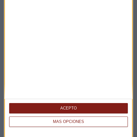
Elige los boletines a los que suscribirte
*
Apertura
La Magia de la Publicidad
Claves ESG
ACEPTO
Acepto la
política de privacidad
. *
MÁS OPCIONES
¡Suscribirme!