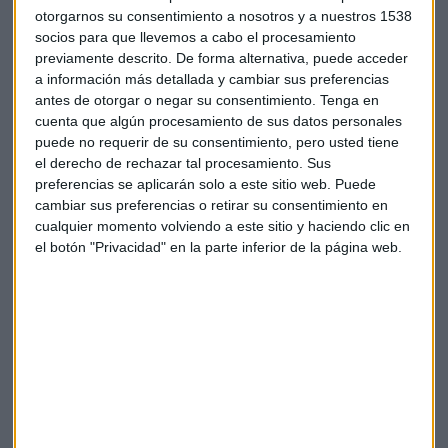
otorgarnos su consentimiento a nosotros y a nuestros 1538
socios para que llevemos a cabo el procesamiento
Antes, en el Palacio del Pardo, Sánchez y Xi Jinping,
previamente descrito. De forma alternativa, puede acceder
presidirán la primera reunión formal del Consejo
a información más detallada y cambiar sus preferencias
Empresarial Chino-Español
. Este órgano está formado
antes de otorgar o negar su consentimiento.
Tenga en
por diecisiete empresas españolas y quince chinas, está
cuenta que algún procesamiento de sus datos personales
copresidido por el presidente de Gestamp y por el presidente
puede no requerir de su consentimiento, pero usted tiene
del ICBC. La secretaria de Estado de Comercio, Xiana
el derecho de rechazar tal procesamiento. Sus
Margarida Méndez, destaca las funciones de este Consejo
preferencias se aplicarán solo a este sitio web. Puede
cambiar sus preferencias o retirar su consentimiento en
cualquier momento volviendo a este sitio y haciendo clic en
el botón "Privacidad" en la parte inferior de la página web.
Por la parte española lo integran, además de Gestamp, Alsa,
El Corte Inglés, Grupo Antolin, Iberia, Indra, Grupo
Mondragón, Siemens Gamesa, Técnicas Reunidas, Repsol,
Meliá, Maxam, Osborne, Laliga, BBVA y Grupo Santander.
Por la parte china participan, además del banco ICBC,