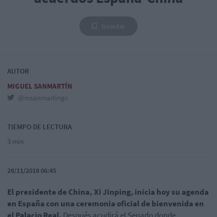
Guardar
AUTOR
MIGUEL SANMARTÍN
@msanmartingc
TIEMPO DE LECTURA
3 min
28/11/2018 06:45
El presidente de China, Xi Jinping, inicia hoy su agenda
en España con una ceremonia oficial de bienvenida en
el Palacio Real.
Después acudirá el Senado donde