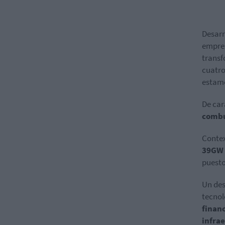
Desarr
empres
transf
cuatro
estamo
De car
combu
Contex
39GW 
puesto
Un des
tecno
finan
infra