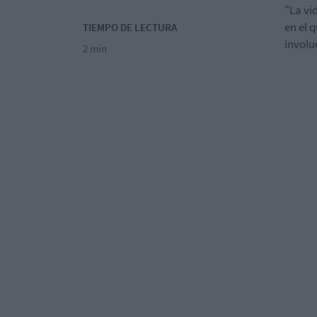
"La vi
en el 
TIEMPO DE LECTURA
involu
2 min