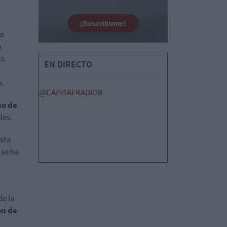
¡Suscribirme!
la
a
as
EN DIRECTO
.
@CAPITALRADIOB
mo de
les.
asta
 se ha
de la
ón de