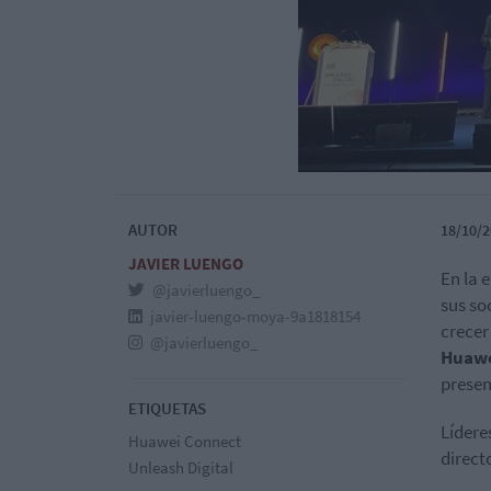
AUTOR
18/10/2
JAVIER LUENGO
En la 
@javierluengo_
sus so
javier-luengo-moya-9a1818154
crecer
@javierluengo_
Huawe
presen
ETIQUETAS
Lídere
Huawei Connect
direct
Unleash Digital