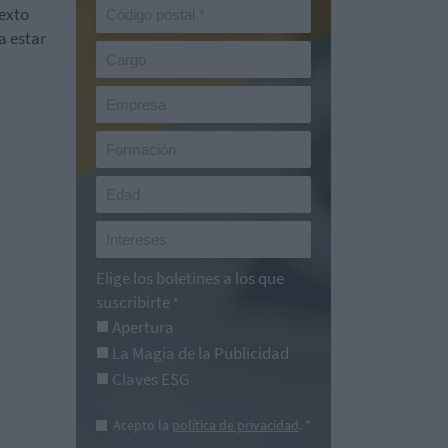
texto
a estar
Elige los boletines a los que
suscribirte
*
Apertura
La Magia de la Publicidad
Claves ESG
Acepto la
política de privacidad
. *