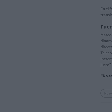
En el 
transi
Fuer
Marco 
dinami
direct
Teleco
increm
justo"
"No es
Huaw