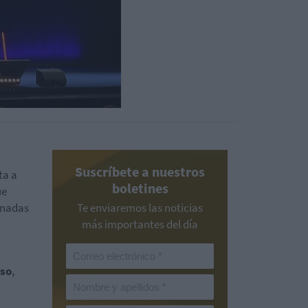
Suscríbete a nuestros
ta a
boletines
ue
ornadas
Te enviaremos las noticias
más importantes del día
so
,