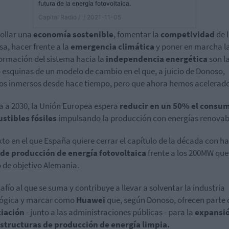
futura de la energía fotovoltaica.
Capital Radio /
/ 2021-11-05
ollar una
economía
sostenible
, fomentar la
competividad
de 
a, hacer frente a la
emergencia climática
y poner en marcha l
ormación del sistema hacia la
independencia energética
son l
 esquinas de un modelo de cambio en el que, a juicio de Donoso,
s inmersos desde hace tiempo, pero que ahora hemos acelerado
a a 2030, la Unión Europea espera
reducir en un 50% el consu
stibles fósiles
impulsando la producción con energías renovab
to en el que España quiere cerrar el capítulo de la década con h
de producción de energía fotovoltaica
frente a los 200MW que
 de objetivo Alemania.
afío al que se suma y contribuye a llevar a solventar la industria
lógica y marcar como
Huawei
que, según Donoso, ofrecen parte 
ciación
- junto a las administraciones públicas - para la
expansi
estructuras de producción de energía limpia.