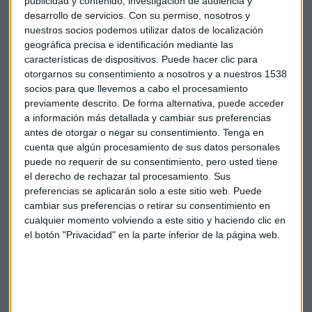
publicidad y contenido, investigación de audiencia y
más de 8.000 millones de euros los necesarios para
desarrollo de servicios.
Con su permiso, nosotros y
conseguir emisiones netas de aquí a 30 años
nuestros socios podemos utilizar datos de localización
Capital Radio /
/ 2022-09-15
geográfica precisa e identificación mediante las
Ecoescena trabaja de una manera muy sistemática. Han
características de dispositivos. Puede hacer clic para
otorgarnos su consentimiento a nosotros y a nuestros 1538
creado una serie de parámetros para poder calcular
socios para que llevemos a cabo el procesamiento
rápidamente las emisiones que se generan y, una vez
previamente descrito. De forma alternativa, puede acceder
calculadas, aplican un filtro sobre el trabajo del productor,
a información más detallada y cambiar sus preferencias
principalmente,
reduciendo
gastos innecesarios para
antes de otorgar o negar su consentimiento.
Tenga en
convertir el rodaje en algo más sostenible.
cuenta que algún procesamiento de sus datos personales
puede no requerir de su consentimiento, pero usted tiene
Su última película presentada en el Festival Internacional de
el derecho de rechazar tal procesamiento. Sus
cine de San Sebastián,
Modelo 77
, es un ejemplo de
preferencias se aplicarán solo a este sitio web. Puede
cambiar sus preferencias o retirar su consentimiento en
sostenibilidad cinematográfica.
cualquier momento volviendo a este sitio y haciendo clic en
el botón "Privacidad" en la parte inferior de la página web.
“ Una vez que conoces todas las especificaciones de la
producción se toman las medidas para reducir, cambiar los
generadores, reutilizar el vestuario, desplazamientos”,
sintetiza.