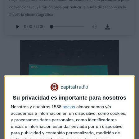
convencional cuya misión pasa por reducir la huella de carbono en la
industria cinematográfica
Su privacidad es importante para nosotros
Nosotros y nuestros 1538
socios
almacenamos y/o
accedemos a información en un dispositivo, como cookies,
y procesamos datos personales, como identificadores
BBVA: "Se necesita seguridad jurídica para
únicos e información estándar enviada por un dispositivo
financiar la transición energética"
para publicidad y contenido personalizado, medición de
El presidente de la entidad vasca calcula que serán