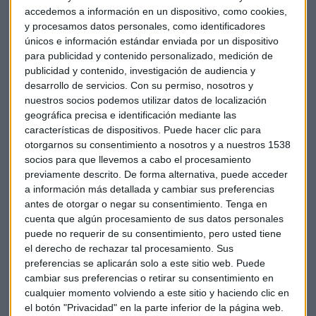
accedemos a información en un dispositivo, como cookies,
"
De lo que estamos hablando es de aranceles y/o cuotas
",
y procesamos datos personales, como identificadores
dijo Trump al grupo. "Parte de las opciones sería aranceles
únicos e información estándar enviada por un dispositivo
de ingreso. Ante el
dumping
en el acero, ellos pagarán
para publicidad y contenido personalizado, medición de
publicidad y contenido, investigación de audiencia y
aranceles, aranceles sustanciales, lo que significa que
desarrollo de servicios.
Con su permiso, nosotros y
Estados Unidos ganará mucho dinero", agregó.
nuestros socios podemos utilizar datos de localización
geográfica precisa e identificación mediante las
Trump ahora tiene hasta alrededor del 11 de abril para
características de dispositivos. Puede hacer clic para
decidir si impone restricciones al acero, y hasta el 20
otorgarnos su consentimiento a nosotros y a nuestros 1538
de abril para decidir sobre las restricciones al
socios para que llevemos a cabo el procesamiento
aluminio.
previamente descrito. De forma alternativa, puede acceder
a información más detallada y cambiar sus preferencias
antes de otorgar o negar su consentimiento.
Tenga en
cuenta que algún procesamiento de sus datos personales
El secretario de Comercio, Wilbur Ross, dijo a los
puede no requerir de su consentimiento, pero usted tiene
legisladores que existen poderes que "se pueden aplicar de
el derecho de rechazar tal procesamiento. Sus
forma mucho más quirúrgica" que podrían llevar a
preferencias se aplicarán solo a este sitio web. Puede
aranceles a las importaciones desde ciertos países y cuotas
cambiar sus preferencias o retirar su consentimiento en
desde otros que se sospeche que operan transbordando
cualquier momento volviendo a este sitio y haciendo clic en
el botón "Privacidad" en la parte inferior de la página web.
productos.
Reuters