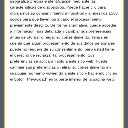
de San Luis Potosí. La reacción en el mercado no se ha
geográfica precisa e identificación mediante las
hecho esperar y el peso mexicano se hunde a mínimos
características de dispositivos. Puede hacer clic para
otorgarnos su consentimiento a nosotros y a nuestros 1538
históricos tras las amenazas de Trump a la industria del
socios para que llevemos a cabo el procesamiento
automóvil.
previamente descrito. De forma alternativa, puede acceder
a información más detallada y cambiar sus preferencias
No es la única compañía que ha sufrido el "efecto Trump". El
antes de otorgar o negar su consentimiento.
Tenga en
magnate amonestó ayer mismo a
General Motors
desde su
cuenta que algún procesamiento de sus datos personales
cuenta de Twitter. Le advierte de que o produce sus coches
puede no requerir de su consentimiento, pero usted tiene
en Estados Unidos o tendrá que hacer frente a fuertes
el derecho de rechazar tal procesamiento. Sus
preferencias se aplicarán solo a este sitio web. Puede
aranceles para su comercialización a través de los
cambiar sus preferencias o retirar su consentimiento en
concesionarios estadounidenses:
cualquier momento volviendo a este sitio y haciendo clic en
el botón "Privacidad" en la parte inferior de la página web.
General Motors is sending Mexican
made model of Chevy Cruze to U.S. car
dealers-tax free across border. Make in
U.S.A.or pay big border tax!