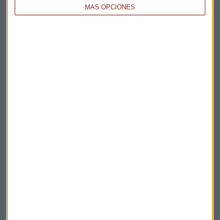
MÁS OPCIONES
Acepto la
política de privacidad
. *
¡Suscribirme!
EN DIRECTO
@CAPITALRADIOB
NOTICIAS RELACIONADAS