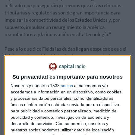
indicado que perseguirán y creemos que estas reformas
tributarias y regulatorias son de gran importancia para
impulsar la competitividad de los Estados Unidos y, por
supuesto, impulsar un resurgimiento la América
manufacturera y la innovación en alta tecnología."
Pese a lo que dice Fields las dudas llegan después de que el
fabricante haya sido objeto de ataques por parte de
Donald Trump
. Hace tres meses
el magnate amenazó con
aranceles aduaneros del 35% a sus productos
Su privacidad es importante para nosotros
producidos en México
y afirmó que despediría a
trabajadores para producir vehículos en el país vecino, algo
Nosotros y nuestros 1538
socios
almacenamos y/o
que la compañía negó. Trump respondió que lo impediría si
accedemos a información en un dispositivo, como cookies,
y procesamos datos personales, como identificadores
llegaba a la Casa Blanca: "¿Sabes lo que va a pasar? Nunca
únicos e información estándar enviada por un dispositivo
se van a ir (a México)".
para publicidad y contenido personalizado, medición de
publicidad y contenido, investigación de audiencia y
El gobierno de México lamenta la decisión y pide a Ford que
desarrollo de servicios.
Con su permiso, nosotros y
reponga los gastos ya realizados por el estado en la planta
nuestros socios podemos utilizar datos de localización