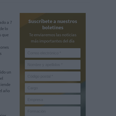
Suscríbete a nuestros
ado a 7
boletines
de lo
s que
Te enviaremos las noticias
más importantes del día
llones
s
bido un
el
sciende
el año
ior,