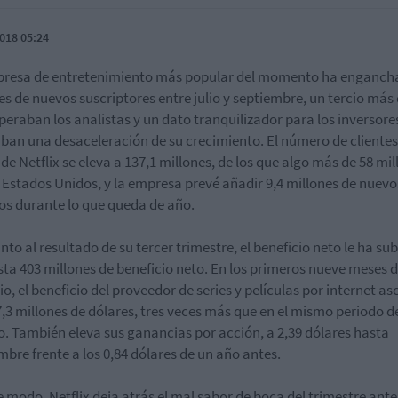
018 05:24
resa de entretenimiento más popular del momento ha enganch
es de nuevos suscriptores entre julio y septiembre, un tercio más 
peraban los analistas y un dato tranquilizador para los inversore
ban una desaceleración de su crecimiento. El número de clientes
 de Netflix se eleva a 137,1 millones, de los que algo más de 58 mi
 Estados Unidos, y la empresa prevé añadir 9,4 millones de nuevo
os durante lo que queda de año.
nto al resultado de su tercer trimestre, el beneficio neto le ha su
ta 403 millones de beneficio neto. En los primeros nueve meses d
cio, el beneficio del proveedor de series y películas por internet a
7,3 millones de dólares, tres veces más que en el mismo periodo d
. También eleva sus ganancias por acción, a 2,39 dólares hasta
mbre frente a los 0,84 dólares de un año antes.
e modo, Netflix deja atrás el mal sabor de boca del trimestre anter