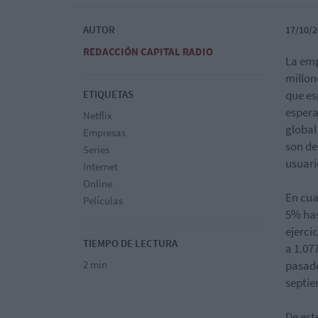
AUTOR
17/10/2
REDACCIÓN CAPITAL RADIO
La emp
millon
ETIQUETAS
que es
espera
Netflix
global
Empresas
son de
Series
usuari
Internet
Online
En cua
Películas
5% has
ejerci
TIEMPO DE LECTURA
a 1.07
2 min
pasado
septie
De est