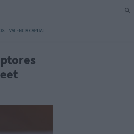
OS
VALENCIA CAPITAL
iptores
reet