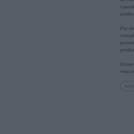
cuando
predic
Por ot
cumpli
provee
produc
El mer
reacci
Netfl