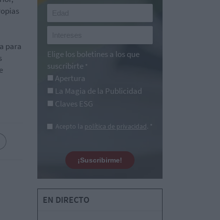
ropias
a para
Elige los boletines a los que
s
suscribirte
*
e
Apertura
La Magia de la Publicidad
Claves ESG
Acepto la
política de privacidad
. *
¡Suscribirme!
EN DIRECTO