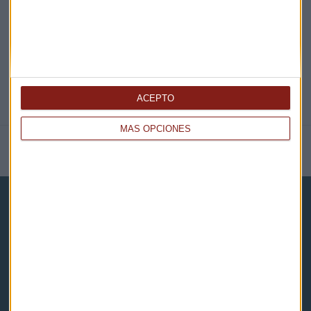
@CAPITALRADIOB
ACEPTO
MÁS OPCIONES
NOTICIAS RELACIONADAS
Capital Radio
Noticias