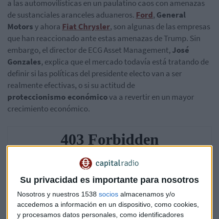
a las automovilísticas en un paulatino caos con amenazas
de sustanciales aranceles aduaneros.
Ford
,
General
Motors
y ahora
Fiat Chrysler
, son algunas de las empresas
que han reaccionado ante estas amenazas de Trump. Sin
embargo, e
l director de ECG Asset Management,
José
Gonzales
, explica que
el mercado todavía está tratando de
definir si las políticas del presidente electo van a ser
realmente efectivas, o si su actitud de
proteccionismo económico
va a revertir en un mayor
crecimiento económico.
Su privacidad es importante para nosotros
Nosotros y nuestros 1538
socios
almacenamos y/o
accedemos a información en un dispositivo, como cookies,
y procesamos datos personales, como identificadores