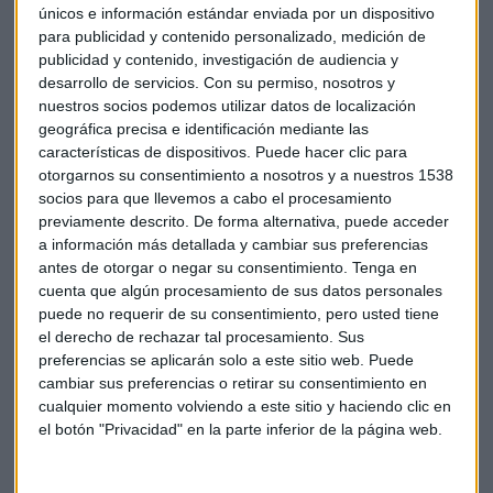
únicos e información estándar enviada por un dispositivo
para publicidad y contenido personalizado, medición de
publicidad y contenido, investigación de audiencia y
desarrollo de servicios.
Con su permiso, nosotros y
nuestros socios podemos utilizar datos de localización
geográfica precisa e identificación mediante las
características de dispositivos. Puede hacer clic para
otorgarnos su consentimiento a nosotros y a nuestros 1538
José Gonzales advierte de que, tanto los anuncios de Donald
socios para que llevemos a cabo el procesamiento
Trump de recuperar empleo en el sector, como de las
previamente descrito. De forma alternativa, puede acceder
compañías automovilísticas de generar trabajos, son
a información más detallada y cambiar sus preferencias
marginales de cara a la recuperación de la actividad
antes de otorgar o negar su consentimiento.
Tenga en
económica y un simple
reflejo del "populismo
cuenta que algún procesamiento de sus datos personales
económico".
puede no requerir de su consentimiento, pero usted tiene
el derecho de rechazar tal procesamiento. Sus
preferencias se aplicarán solo a este sitio web. Puede
cambiar sus preferencias o retirar su consentimiento en
cualquier momento volviendo a este sitio y haciendo clic en
Empresas
Mercado
Trump
Amenazas
el botón "Privacidad" en la parte inferior de la página web.
Sector automovil