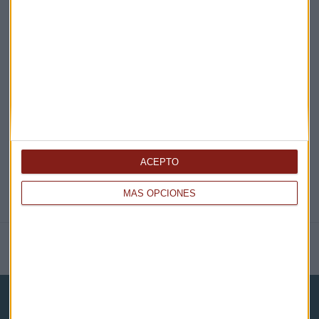
¡Suscribirme!
EN DIRECTO
@CAPITALRADIOB
ACEPTO
MÁS OPCIONES
NOTICIAS RELACIONADAS