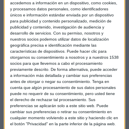
sociales.
accedemos a información en un dispositivo, como cookies,
y procesamos datos personales, como identificadores
En términos cuantitativos, el informe anual de empleo en
únicos e información estándar enviada por un dispositivo
las PYMES señala que el mercado laboral español seguirá
para publicidad y contenido personalizado, medición de
registrando un exceso de tasa de desempleo, aunque se
publicidad y contenido, investigación de audiencia y
desarrollo de servicios.
Con su permiso, nosotros y
reducirá en torno al 10%. Desde un punto de vista
nuestros socios podemos utilizar datos de localización
cuantitativo, las ocupaciones que serán muy demandadas
geográfica precisa e identificación mediante las
de cara a los próximos años son el personal agrario no
características de dispositivos. Puede hacer clic para
cualificado, los empleados de hostelería y los profesionales
otorgarnos su consentimiento a nosotros y a nuestros 1538
de la enseñanza.
socios para que llevemos a cabo el procesamiento
previamente descrito. De forma alternativa, puede acceder
Por otra parte, aquellos trabajos que reflejarán una alta
a información más detallada y cambiar sus preferencias
tasa de desempleo son la de los directivos, los trabajadores
antes de otorgar o negar su consentimiento.
Tenga en
cualificados y no cualificados en la construcción y los
cuenta que algún procesamiento de sus datos personales
puede no requerir de su consentimiento, pero usted tiene
profesionales y técnicos de las ciencias y la ingeniería.
el derecho de rechazar tal procesamiento. Sus
preferencias se aplicarán solo a este sitio web. Puede
Con respecto al año pasado, los sectores que
cambiar sus preferencias o retirar su consentimiento en
experimentaron un mayor crecimiento fueron el
cualquier momento volviendo a este sitio y haciendo clic en
informático con 12,1%; la construcción con un 10,9%y la
el botón "Privacidad" en la parte inferior de la página web.
instalación y reparación maquinaria con un 9,2%.