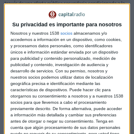
través de una oferta pública secundaria condicionada a la
situación del mercado y conforme a las reglas del supervisor
del mercado estadounidense, la SEC.
Su privacidad es importante para nosotros
Las acciones de Abengoa Yield, una sociedad creada con el
Nosotros y nuestros 1538
socios
almacenamos y/o
objetivo de agrupar activos renovables y atraer inversores
accedemos a información en un dispositivo, como cookies,
para desarrollar nuevos proyectos, cerraron ayer a un
y procesamos datos personales, como identificadores
únicos e información estándar enviada por un dispositivo
precio de 26,95 dólares, de modo que la venta de estos
para publicidad y contenido personalizado, medición de
títulos puede alcanzar un valor máximo de unos 285
publicidad y contenido, investigación de audiencia y
millones de dólares (230 millones) a precio de mercado.
desarrollo de servicios.
Con su permiso, nosotros y
nuestros socios podemos utilizar datos de localización
Como parte de esta desinversión, Abengoa indica que "ha
geográfica precisa e identificación mediante las
reforzado" sus acuerdos con la filial y que se revisará el
características de dispositivos. Puede hacer clic para
gobierno corporativo de Abengoa Yield para reforzar el
otorgarnos su consentimiento a nosotros y a nuestros 1538
socios para que llevemos a cabo el procesamiento
papel de los consejeros independientes, que tendrán una
previamente descrito. De forma alternativa, puede acceder
representación mayoritaria en el consejo de
a información más detallada y cambiar sus preferencias
administración.
antes de otorgar o negar su consentimiento.
Tenga en
cuenta que algún procesamiento de sus datos personales
En cuanto a la segunda parte del plan, Abengoa acelerará la
puede no requerir de su consentimiento, pero usted tiene