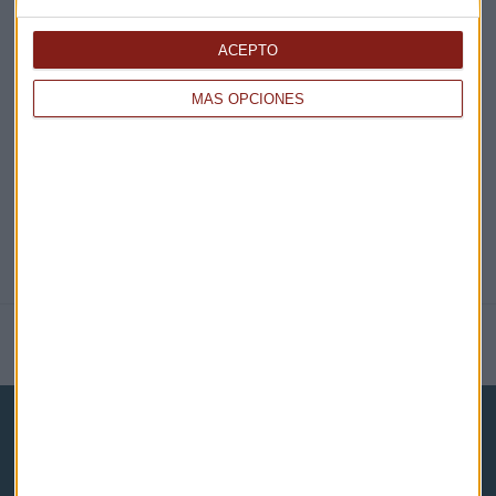
EN DIRECTO
ACEPTO
MÁS OPCIONES
@CAPITALRADIOB
NOTICIAS RELACIONADAS