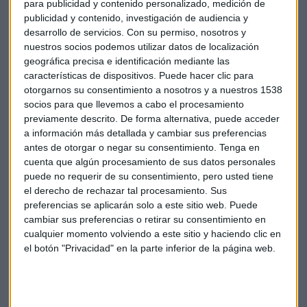
para publicidad y contenido personalizado, medición de
fondos soberanos de Abu Dabi, Qatar, Singapur y Noruega.
publicidad y contenido, investigación de audiencia y
desarrollo de servicios.
Con su permiso, nosotros y
En el tramo minorista, compuesto por particulares y
nuestros socios podemos utilizar datos de localización
empleados del grupo, Aena habría colocado el 10% de su
geográfica precisa e identificación mediante las
capital (3,81 millones de titulos) tras realizar el prorrateo.
características de dispositivos. Puede hacer clic para
Hoy está previsto que se adjudiquen las acciones.
otorgarnos su consentimiento a nosotros y a nuestros 1538
socios para que llevemos a cabo el procesamiento
previamente descrito. De forma alternativa, puede acceder
El director de análisis y producto de Andbank España, Juan
a información más detallada y cambiar sus preferencias
Luis García Alejo, ha analizado el precio en Capital Radio:
antes de otorgar o negar su consentimiento.
Tenga en
cuenta que algún procesamiento de sus datos personales
puede no requerir de su consentimiento, pero usted tiene
el derecho de rechazar tal procesamiento. Sus
preferencias se aplicarán solo a este sitio web. Puede
cambiar sus preferencias o retirar su consentimiento en
Empresas
Aena
cualquier momento volviendo a este sitio y haciendo clic en
el botón "Privacidad" en la parte inferior de la página web.