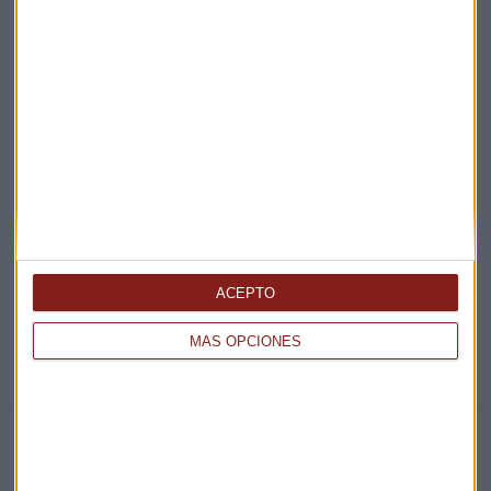
¡Suscribirme!
EN DIRECTO
@CAPITALRADIOB
ACEPTO
MÁS OPCIONES
NOTICIAS RELACIONADAS