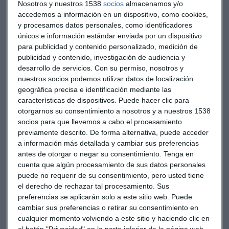
Nosotros y nuestros 1538
socios
almacenamos y/o
que invierten en productos físicos cada año", dijo a Reuters
accedemos a información en un dispositivo, como cookies,
el vicepresidente de Amazon Marketplace, Peter Faricy.
y procesamos datos personales, como identificadores
únicos e información estándar enviada por un dispositivo
El objetivo de la compañía es el siguiente: jugar un papel
para publicidad y contenido personalizado, medición de
publicidad y contenido, investigación de audiencia y
más fuerte como intermediario entre los usuarios y las
desarrollo de servicios.
Con su permiso, nosotros y
terceras partes, lo que ya supone un 40% de sus ventas.
nuestros socios podemos utilizar datos de localización
También ayudaría a la compañía a tomar ventaja en la
geográfica precisa e identificación mediante las
creciente industria de servicios en los Estados Unidos, cuyo
características de dispositivos. Puede hacer clic para
valor la empresa cifra en torno a 630.000 millones de
otorgarnos su consentimiento a nosotros y a nuestros 1538
dólares.
socios para que llevemos a cabo el procesamiento
previamente descrito. De forma alternativa, puede acceder
a información más detallada y cambiar sus preferencias
Además, según la empresa, más de 85 millones de clientes
antes de otorgar o negar su consentimiento.
Tenga en
compran productos en su página web que requieren
cuenta que algún procesamiento de sus datos personales
instalación. El mercado de servicios marca una nueva
puede no requerir de su consentimiento, pero usted tiene
frontera para Amazon, que se ha centrado en la venta de
el derecho de rechazar tal procesamiento. Sus
productos para expandirse de los libros a los bienes de
preferencias se aplicarán solo a este sitio web. Puede
consumo, los comestibles y los medios de comunicación. Ha
cambiar sus preferencias o retirar su consentimiento en
sido difícil conseguir beneficios de los servicios locales para
cualquier momento volviendo a este sitio y haciendo clic en