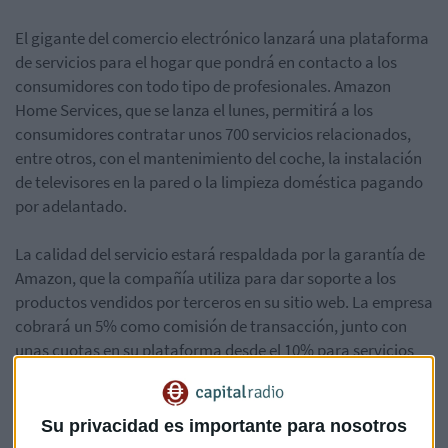
El gigante del comercio electrónico lanzará una plataforma
de servicios para el hogar que pondrá en contacto a los
consumidores con todo tipo de profesionales. Amazon
Home Services, que se lanza el lunes, permitirá a los
consumidores contratar unos 700 servicios relacionados,
entre otros, con el mantenimiento del coche, la instalación
de televisores en la pared o la limpieza doméstica pagando
por adelantado.
La calidad del servicio estará respaldada por la garantía de
Amazon, que la compañía utiliza para dar soporte a los
productos vendidos por terceros en su sitio web. La empresa
cobrará un 5% como comisión de transacción, junto con
unas cuotas en su plataforma desde el 10% para servicios
personalizados al 15% en servicios estandarizados.
"Las estimaciones de terceras partes muestran que los
Su privacidad es importante para nosotros
consumidores gastan cuatro veces más en servicios de lo