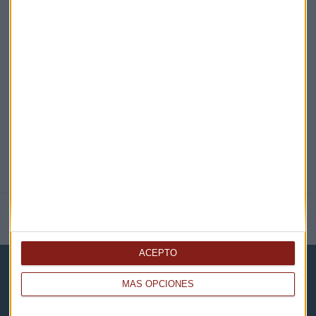
EN DIRECTO
@CAPITALRADIOB
NOTICIAS RELACIONADAS
ACEPTO
MÁS OPCIONES