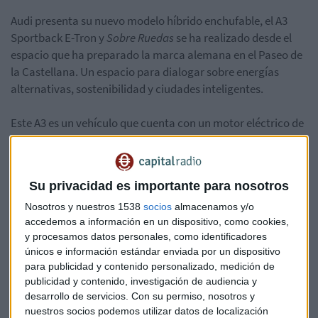
Audi presenta su nuevo modelo híbrido enchufable, el A3
Sportback E-Tron y
Sobre Ruedas
se ha realizado desde el
espacio que ha preparado la marca alemana en el Paseo de
la Castellana. Un espacio para dialogar sobre energías
alternativas, sostenibilidad y ciudades inteligentes.
Este A3 es un vehículo que cuenta con un motor eléctrico de
102 cv asociado a un 1.4 TSI de 150 cv, que unidos mediante
una transmisión DSG dan una potencia combinada de 204
cv con lo que según el director de comunicación de Audi,
Su privacidad es importante para nosotros
Ignacio González, "hace que siga manteniendo
manteniendo la misma deportividad de siempre"
Nosotros y nuestros 1538
socios
almacenamos y/o
accedemos a información en un dispositivo, como cookies,
y procesamos datos personales, como identificadores
Aquí puedes escuchar todo lo que hemos contado sobre este
únicos e información estándar enviada por un dispositivo
vehículo que es una gran realidad de la movilidad sostenible
para publicidad y contenido personalizado, medición de
por ciudad y de la deportividad en la carretera.
publicidad y contenido, investigación de audiencia y
desarrollo de servicios.
Con su permiso, nosotros y
nuestros socios podemos utilizar datos de localización