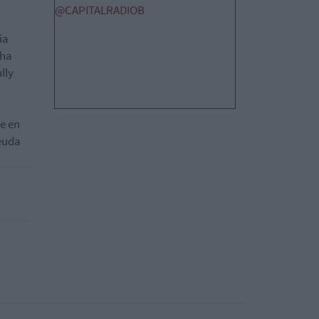
@CAPITALRADIOB
ia
cha
lly
ue en
deuda