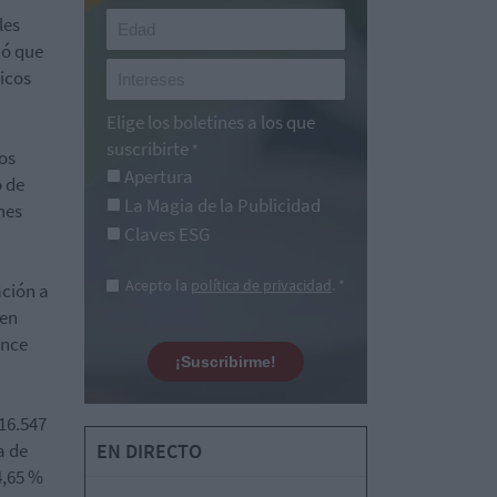
les
ió que
picos
Elige los boletines a los que
suscribirte
*
os
Apertura
o de
La Magia de la Publicidad
nes
Claves ESG
Acepto la
política de privacidad
. *
ación a
 en
ance
¡Suscribirme!
16.547
a de
EN DIRECTO
4,65 %