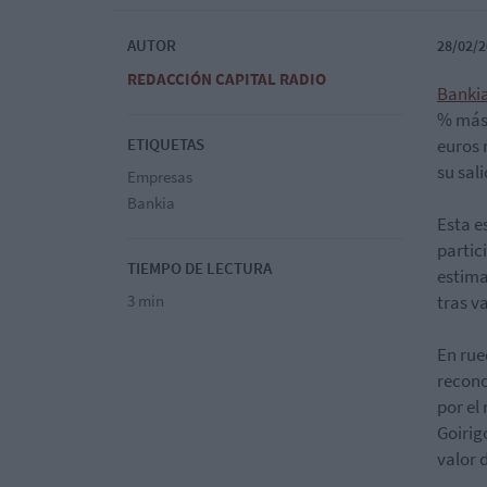
AUTOR
28/02/2
REDACCIÓN CAPITAL RADIO
Banki
% más 
ETIQUETAS
euros 
su sal
Empresas
Bankia
Esta e
partic
TIEMPO DE LECTURA
estima
3 min
tras v
En rue
recono
por el
Goirig
valor d