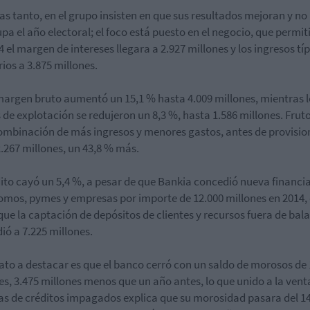
as tanto, en el grupo insisten en que sus resultados mejoran y no 
pa el año electoral; el foco está puesto en el negocio, que permit
4 el margen de intereses llegara a 2.927 millones y los ingresos tí
ios a 3.875 millones.
 margen bruto aumentó un 15,1 % hasta 4.009 millones, mientras l
 de explotación se redujeron un 8,3 %, hasta 1.586 millones. Frut
ombinación de más ingresos y menores gastos, antes de provisio
.267 millones, un 43,8 % más.
dito cayó un 5,4 %, a pesar de que Bankia concedió nueva financi
mos, pymes y empresas por importe de 12.000 millones en 2014,
que la captación de depósitos de clientes y recursos fuera de bal
ió a 7.225 millones.
ato a destacar es que el banco cerró con un saldo de morosos de 
es, 3.475 millones menos que un año antes, lo que unido a la vent
as de créditos impagados explica que su morosidad pasara del 1