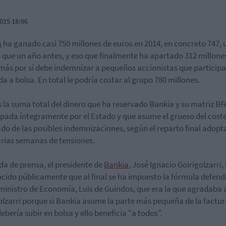
015 18:06
a
ha ganado casi 750 millones de euros en 2014, en concreto 747, 
que un año antes, y eso que finalmente ha apartado 312 millone
más por si debe indemnizar a pequeños accionistas que particip
ida a bolsa. En total le podría costar al grupo 780 millones.
s la suma total del dinero que ha reservado Bankia y su matriz BF
ipada íntegramente por el Estado y que asume el grueso del cost
do de las posibles indemnizaciones, según el reparto final adop
arias semanas de tensiones.
da de prensa, el presidente de
Bankia
, José Ignacio Goirigolzarri,
cido públicamente que al final se ha impuesto la fórmula defend
 ministro de Economía, Luis de Guindos, que era la que agradaba 
olzarri porque si Bankia asume la parte más pequeña de la factura
ebería subir en bolsa y ello beneficia "a todos".