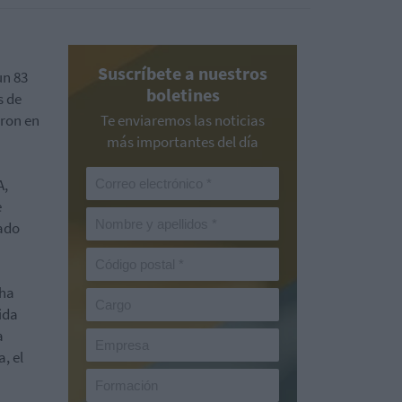
Suscríbete a nuestros
un 83
boletines
s de
aron en
Te enviaremos las noticias
más importantes del día
A,
e
tado
 ha
ida
a
, el