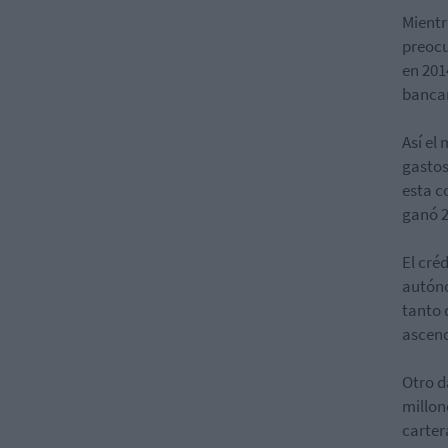
Mientr
preocu
en 201
bancar
Así el
gastos
esta c
ganó 2
El cré
autóno
tanto 
ascend
Otro d
millon
carter