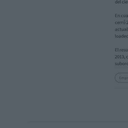
del ci
En cua
cerró 
actual
loaded"
El res
2013, 
subor
Empr