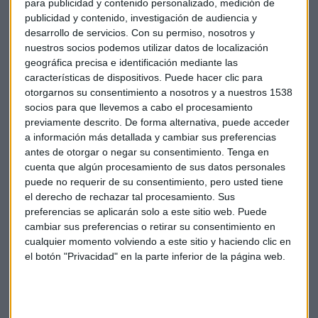
para publicidad y contenido personalizado, medición de
los duros controles en el uso de internet en el último año,
publicidad y contenido, investigación de audiencia y
según The Wall Street Journal. El endurecimiento de la
desarrollo de servicios.
Con su permiso, nosotros y
censura y el bloqueo de páginas web han sido motivo de
nuestros socios podemos utilizar datos de localización
preocupación entre las empresas internacionales puesto
geográfica precisa e identificación mediante las
características de dispositivos. Puede hacer clic para
que puede ahogar el crecimiento empresarial.
otorgarnos su consentimiento a nosotros y a nuestros 1538
socios para que llevemos a cabo el procesamiento
A pesar de estas prohibiciones, muchos medios de
previamente descrito. De forma alternativa, puede acceder
comunicación gubernamentales como la televisión pública
a información más detallada y cambiar sus preferencias
CCTV o el People Daily, el periódico oficial del Partido
antes de otorgar o negar su consentimiento.
Tenga en
Comunista Chino, cuentan con sus propias cuentas de
cuenta que algún procesamiento de sus datos personales
Twitter, conscientes, sin duda, de la repercusión que tienen
puede no requerir de su consentimiento, pero usted tiene
el derecho de rechazar tal procesamiento. Sus
las redes sociales a escala global.
preferencias se aplicarán solo a este sitio web. Puede
cambiar sus preferencias o retirar su consentimiento en
Twitter
Empresas
cualquier momento volviendo a este sitio y haciendo clic en
el botón "Privacidad" en la parte inferior de la página web.