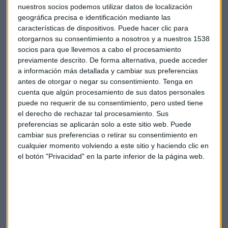
todos los niveles. Todos estos hechos han hecho que desde
nuestros socios podemos utilizar datos de localización
Minecraft ya se haya vendido más de 50 millones y que el
geográfica precisa e identificación mediante las
gigante de Microsoft haya puesto la mirada sobre esta
características de dispositivos. Puede hacer clic para
otorgarnos su consentimiento a nosotros y a nuestros 1538
compañía que es todo un ejemplo de evolución empresarial
socios para que llevemos a cabo el procesamiento
en el mercado.
previamente descrito. De forma alternativa, puede acceder
a información más detallada y cambiar sus preferencias
Empresas
Minecraft
Microsoft
antes de otorgar o negar su consentimiento.
Tenga en
cuenta que algún procesamiento de sus datos personales
puede no requerir de su consentimiento, pero usted tiene
el derecho de rechazar tal procesamiento. Sus
preferencias se aplicarán solo a este sitio web. Puede
cambiar sus preferencias o retirar su consentimiento en
cualquier momento volviendo a este sitio y haciendo clic en
el botón "Privacidad" en la parte inferior de la página web.
Suscríbete a nuestros boletines
Te enviaremos las noticias más importantes del día