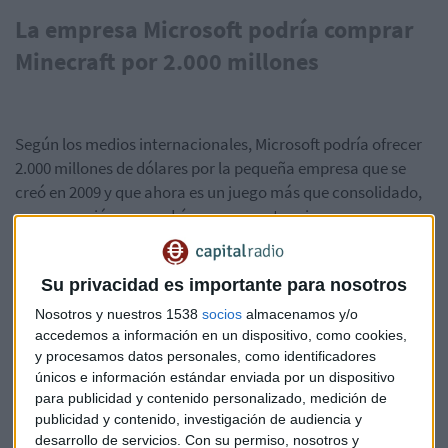
La empresa Microsoft podría comprar
Minecraft por 2.000 millones
Según los medios internacionales, Microsoft podría ofrecer
2.000 millones de dólares por la pequeña empresa que se
creó en 2009 y que ahora es un juego más que consolidado,
una operación que podría cerrarse esta misma semana y
que supondría un auténtico terremoto dentro del mundo de
los videojuegos.
Su privacidad es importante para nosotros
El éxito económico de Minecraft no se limita a las descargas,
Nosotros y nuestros 1538
socios
almacenamos y/o
también hay una serie de productos temáticos que se
accedemos a información en un dispositivo, como cookies,
y procesamos datos personales, como identificadores
comercializan y que han hecho que el grueso de beneficios
únicos e información estándar enviada por un dispositivo
de la firma aumente considerablemente. Y es que aunque
para publicidad y contenido personalizado, medición de
Minecraft triunfó primero como juego para descarga digital,
publicidad y contenido, investigación de audiencia y
ahora ha conseguido convertirse en un auténtico éxito a
desarrollo de servicios.
Con su permiso, nosotros y