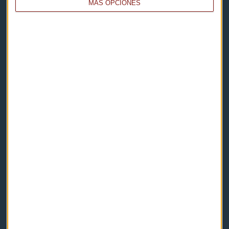
MÁS OPCIONES
Capital Radio
Noticias
Eventos
Consultorios
Programas y podcasts
Contacto & Legal
Contacto
Cómo escucharnos