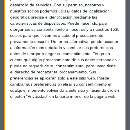
El presidente ejecutivo de Puma, Bjorn Gulden, afirma que
desarrollo de servicios.
Con su permiso, nosotros y
nuestros socios podemos utilizar datos de localización
es importante tener un nombre destacado para el
geográfica precisa e identificación mediante las
segmento de ropa de entrenamiento de mujeres, con el fin
características de dispositivos. Puede hacer clic para
de complementar la fortaleza de la marca en fútbol, jogging
otorgarnos su consentimiento a nosotros y a nuestros 1538
y deportes de motor. Señala que a partir del año 2015 la
socios para que llevemos a cabo el procesamiento
cantante tendría influencia directa en las colecciones y
previamente descrito. De forma alternativa, puede acceder
participaría tanto en eventos con minoristas y
a información más detallada y cambiar sus preferencias
consumidores como en contenido en medios sociales.
antes de otorgar o negar su consentimiento.
Tenga en
cuenta que algún procesamiento de sus datos personales
puede no requerir de su consentimiento, pero usted tiene
Empresas
Puma
el derecho de rechazar tal procesamiento. Sus
preferencias se aplicarán solo a este sitio web. Puede
cambiar sus preferencias o retirar su consentimiento en
cualquier momento volviendo a este sitio y haciendo clic en
el botón "Privacidad" en la parte inferior de la página web.
Suscríbete a nuestros boletines
Te enviaremos las noticias más importantes del día