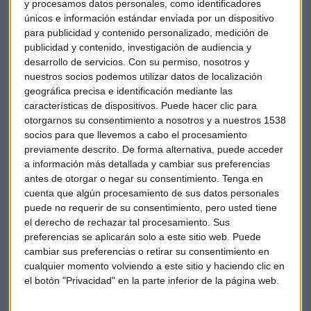
y procesamos datos personales, como identificadores
es retrasarla gradualmente hasta los 61 años.
únicos e información estándar enviada por un dispositivo
para publicidad y contenido personalizado, medición de
Esta convocatoria sigue a la huelga de doce horas que
publicidad y contenido, investigación de audiencia y
realizaron el pasado jueves los pilotos de Germanwings.
desarrollo de servicios.
Con su permiso, nosotros y
nuestros socios podemos utilizar datos de localización
geográfica precisa e identificación mediante las
La de ayer y hoy es la octava ronda de huelgas que llevan a
características de dispositivos. Puede hacer clic para
cabo los pilotos de esa aerolínea desde el pasado abril, en
otorgarnos su consentimiento a nosotros y a nuestros 1538
medio del conflicto laboral de ese colectivo.
socios para que llevemos a cabo el procesamiento
previamente descrito. De forma alternativa, puede acceder
Desde abril, Lufthansa y Germanwings han cancelado ya
a información más detallada y cambiar sus preferencias
unos 5.000 vuelos por las huelgas de sus pilotos, que se
antes de otorgar o negar su consentimiento.
Tenga en
cuenta que algún procesamiento de sus datos personales
estima que ha afectado a más de medio millones de
puede no requerir de su consentimiento, pero usted tiene
pasajeros y causado cuantiosas pérdidas a la aerolínea.
el derecho de rechazar tal procesamiento. Sus
preferencias se aplicarán solo a este sitio web. Puede
Los pilotos y la patronal no han logrado acercar posiciones
cambiar sus preferencias o retirar su consentimiento en
desde entonces y ya el pasado jueves el sindicato CV
cualquier momento volviendo a este sitio y haciendo clic en
advirtió de que los pasajeros debían prepararse para más
el botón "Privacidad" en la parte inferior de la página web.
paros en los próximos días.