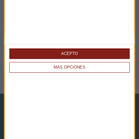
@CAPITALRADIOB
ACEPTO
MÁS OPCIONES
NOTICIAS RELACIONADAS
Capital Radio