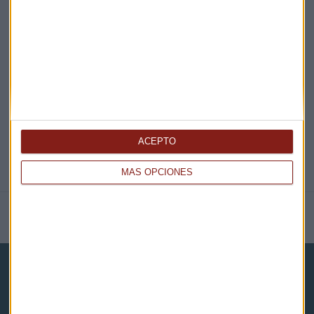
EN DIRECTO
@CAPITALRADIOB
ACEPTO
MÁS OPCIONES
NOTICIAS RELACIONADAS