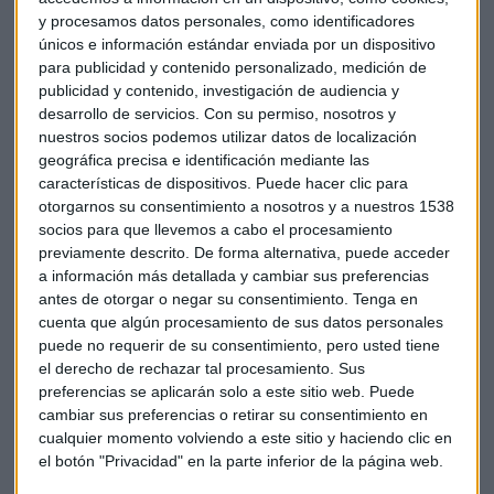
y procesamos datos personales, como identificadores
En
España
, la operadora ha conseguido unos ingresos por
únicos e información estándar enviada por un dispositivo
para publicidad y contenido personalizado, medición de
servicios de 1.596 millones de libras en el primer semestre
publicidad y contenido, investigación de audiencia y
fiscal, sin incluir la compra de ONO. Esta cifra supone una
desarrollo de servicios.
Con su permiso, nosotros y
caída del 12,4% respecto al mismo periodo de un año antes.
nuestros socios podemos utilizar datos de localización
Los ingresos por servicio móvil han bajado un 14,8% debido
geográfica precisa e identificación mediante las
a la bajada de los precios y la fuerte competencia en el
características de dispositivos. Puede hacer clic para
sector.
otorgarnos su consentimiento a nosotros y a nuestros 1538
socios para que llevemos a cabo el procesamiento
previamente descrito. De forma alternativa, puede acceder
La integración de Vodafone España y Ono continúa
a información más detallada y cambiar sus preferencias
progresando, asegura la compañía.
antes de otorgar o negar su consentimiento.
Tenga en
cuenta que algún procesamiento de sus datos personales
Vodafone ha conseguido reducir su deuda neta en el periodo
puede no requerir de su consentimiento, pero usted tiene
abril-septiembre un 8,8% hasta los 21.832 millones.
el derecho de rechazar tal procesamiento. Sus
preferencias se aplicarán solo a este sitio web. Puede
La
empresa
alemana
Deutsche Telekom
también superó
cambiar sus preferencias o retirar su consentimiento en
cualquier momento volviendo a este sitio y haciendo clic en
previsiones la semana pasada gracias a que su división en
el botón "Privacidad" en la parte inferior de la página web.
Europa mejoró por primera vez en más de dos años y lo