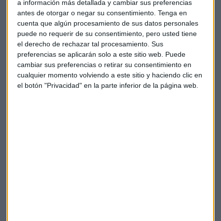
euros del dividendo.
Para llevar a cabo esta operación, la
a información más detallada y cambiar sus preferencias
firma amplió su capital a cargo de la caja por una cantidad
antes de otorgar o negar su consentimiento.
Tenga en
cuenta que algún procesamiento de sus datos personales
máxima de
1.143,7 millones de euros y 272,1 millones
puede no requerir de su consentimiento, pero usted tiene
de títulos a emitir
el derecho de rechazar tal procesamiento. Sus
preferencias se aplicarán solo a este sitio web. Puede
¿Qué pasa con BBVA?
cambiar sus preferencias o retirar su consentimiento en
cualquier momento volviendo a este sitio y haciendo clic en
El banco presidido por
Carlos Torres
, también ha
el botón "Privacidad" en la parte inferior de la página web.
disminuido su participación en Telefónica. El BBVA declaró
en el mes de febrero de este año a la
CNMV
que descendía
del 6,961% mientras que ahora se queda con un
4,839% de
la propiedad de la
teleco
.