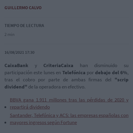
GUILLERMO CALVO
TIEMPO DE LECTURA
2 min
16/08/2021 17:30
CaixaBank
y
CriteriaCaixa
han disminuido su
participación este lunes en
Telefónica
por
debajo del 6%
,
tras el cobro por parte de ambas firmas del
"scrip
dividend"
de la operadora en efectivo.
BBVA gana 1.911 millones tras las pérdidas de 2020 y
repartirá dividendo
Santander, Telefónica y ACS: las empresas españolas con
mayores ingresos según Fortune