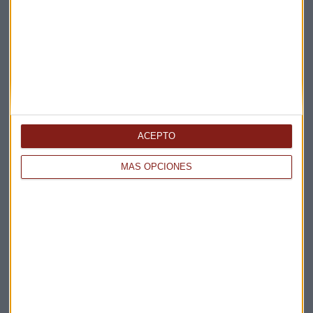
Elige los boletines a los que suscribirte
*
Apertura
La Magia de la Publicidad
Claves ESG
Acepto la
política de privacidad
. *
¡Suscribirme!
ACEPTO
MÁS OPCIONES
EN DIRECTO
@CAPITALRADIOB