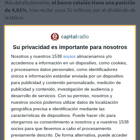
Más detalladamente,
el banco catalán tiene una posición
de 4,61%
, tras recibir unos 51 millones por el dividendo de
la teleco.
Desde el año 2007, tenía una participación del 5%, pero
a
mediados de julio había reducido su participación al
4,879%,
según datos de la Comisión Nacional del Mercado
Su privacidad es importante para nosotros
de Valores (
CNMV
).
Nosotros y nuestros 1538
socios
almacenamos y/o
accedemos a información en un dispositivo, como cookies,
Por otra parte,
CriteriaCaixa ha recibido más de 13
y procesamos datos personales, como identificadores
millones del dividendo de Telefónica
, pero ha mantenido
únicos e información estándar enviada por un dispositivo
en su poder el 1,25% por la compra de nuevos títulos en el
para publicidad y contenido personalizado, medición de
mercado. A finales de 2020 la firma contaba con 216.026
publicidad y contenido, investigación de audiencia y
desarrollo de servicios.
Con su permiso, nosotros y
acciones, mientras que
a mediados de este año tenía una
nuestros socios podemos utilizar datos de localización
participación de 278.180 acciones
de la operadora en su
geográfica precisa e identificación mediante las
cartera.
características de dispositivos. Puede hacer clic para
otorgarnos su consentimiento a nosotros y a nuestros 1538
Telefónica repartió, a cuenta de los resultados obtenidos a
socios para que llevemos a cabo el procesamiento
principios del año anterior,
el segundo tramo de 0,20
previamente descrito. De forma alternativa, puede acceder