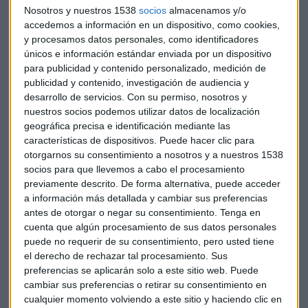
negociación de los bonos en los últimos días debido a la
Nosotros y nuestros 1538
socios
almacenamos y/o
accedemos a información en un dispositivo, como cookies,
fuerte volatilidad que está afectando a la contratación.
y procesamos datos personales, como identificadores
únicos e información estándar enviada por un dispositivo
Ahora
Evergrande tiene pocas opciones sobre la mesa y
para publicidad y contenido personalizado, medición de
su futuro se complica por momentos ante la falta casi
publicidad y contenido, investigación de audiencia y
total de liquidez
: o se va a la quiebra desordenada, declara
desarrollo de servicios.
Con su permiso, nosotros y
el colapso controlado o le rescata el Estado chino, una
nuestros socios podemos utilizar datos de localización
opción, pero no la solución porque el colapso de los bonos
geográfica precisa e identificación mediante las
de Hendga lo que deja sobre la mesa es la cada vez más
características de dispositivos. Puede hacer clic para
otorgarnos su consentimiento a nosotros y a nuestros 1538
probable realidad de que incurra en impagos y en la
socios para que llevemos a cabo el procesamiento
reestructuración de la deuda.
previamente descrito. De forma alternativa, puede acceder
a información más detallada y cambiar sus preferencias
Riesgo de insolvencia cruzada
antes de otorgar o negar su consentimiento.
Tenga en
El gigante inmobiliario anunció a comienzos de esta
cuenta que algún procesamiento de sus datos personales
puede no requerir de su consentimiento, pero usted tiene
semana que dos de sus empresas subsidiarias habían
el derecho de rechazar tal procesamiento. Sus
incumplido sus obligaciones de garantía incurridas en
preferencias se aplicarán solo a este sitio web. Puede
productos de gestión patrimonial, lo que ponía de
cambiar sus preferencias o retirar su consentimiento en
inmediato al grupo
"en riesgo de insolvencia cruzada"
cualquier momento volviendo a este sitio y haciendo clic en