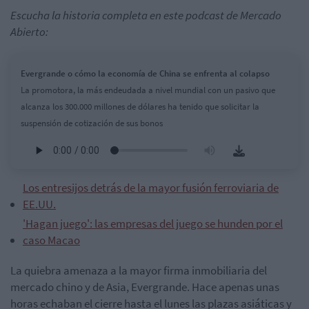
Escucha la historia completa en este podcast de Mercado
Abierto:
Evergrande o cómo la economía de China se enfrenta al colapso
La promotora, la más endeudada a nivel mundial con un pasivo que
alcanza los 300.000 millones de dólares ha tenido que solicitar la
suspensión de cotización de sus bonos
Los entresijos detrás de la mayor fusión ferroviaria de
EE.UU.
'Hagan juego': las empresas del juego se hunden por el
caso Macao
La quiebra amenaza a la mayor firma inmobiliaria del
mercado chino y de Asia, Evergrande. Hace apenas unas
horas echaban el cierre hasta el lunes las plazas asiáticas y