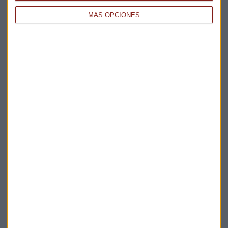
Análisis Mercado Abierto
Reportaje Mercado Abierto
MÁS OPCIONES
Evergrande
Quiebra Evergrande
Suscríbete a nuestros boletines
Te enviaremos las noticias más importantes del día