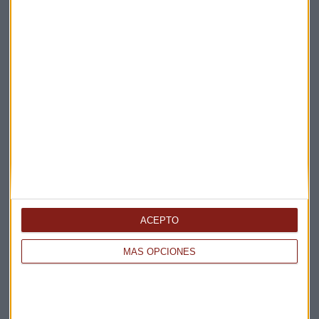
Te enviaremos las noticias más importantes del día
ACEPTO
MÁS OPCIONES
Elige los boletines a los que suscribirte
*
Apertura