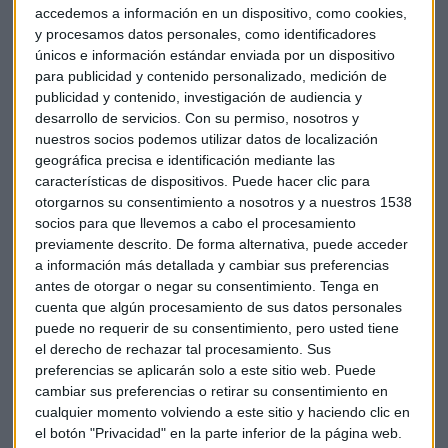
accedemos a información en un dispositivo, como cookies,
y procesamos datos personales, como identificadores
únicos e información estándar enviada por un dispositivo
para publicidad y contenido personalizado, medición de
Las claves para montar un
family office
publicidad y contenido, investigación de audiencia y
desarrollo de servicios.
Con su permiso, nosotros y
eficiente
nuestros socios podemos utilizar datos de localización
La planificación ordenada constituye el pilar fundamental.
geográfica precisa e identificación mediante las
características de dispositivos. Puede hacer clic para
"La clave para montar un
family office
más allá de la
otorgarnos su consentimiento a nosotros y a nuestros 1538
estructura es
definir el objetivo a largo plazo
", señala
socios para que llevemos a cabo el procesamiento
Guerra. Esto implica evitar decisiones impulsivas y
previamente descrito. De forma alternativa, puede acceder
establecer tesis de inversión sostenibles en el tiempo.
a información más detallada y cambiar sus preferencias
antes de otorgar o negar su consentimiento.
Tenga en
Los grandes
family office
a nivel mundial siguen un patrón
cuenta que algún procesamiento de sus datos personales
común:
profesionalización
y
diversificación
. "Si echas un
puede no requerir de su consentimiento, pero usted tiene
vistazo a lo que hacen los grandes
family office
mundiales,
el derecho de rechazar tal procesamiento. Sus
preferencias se aplicarán solo a este sitio web. Puede
la asignación de activos entre tradicionales y no
cambiar sus preferencias o retirar su consentimiento en
tradicionales es 50-50", afirma el experto.
cualquier momento volviendo a este sitio y haciendo clic en
el botón "Privacidad" en la parte inferior de la página web.
El momento adecuado para estructurar el