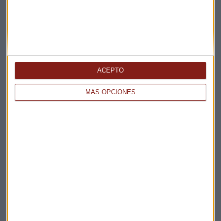
a largo plazo
Alicia Calvete
ACEPTO
MÁS OPCIONES
FONDOS
Gestión de patrimonios: "El mercado de futuros
espera una recesión"