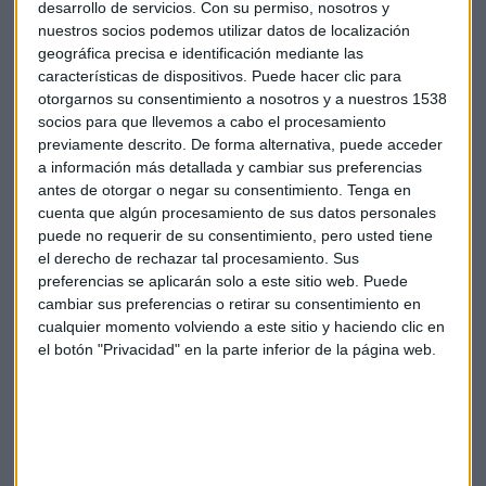
desarrollo de servicios.
Con su permiso, nosotros y
nuestros socios podemos utilizar datos de localización
geográfica precisa e identificación mediante las
ECONOMÍA
características de dispositivos. Puede hacer clic para
La consejera de Navarra pretende eliminar el
otorgarnos su consentimiento a nosotros y a nuestros 1538
impuesto al patrimonio empresarial
socios para que llevemos a cabo el procesamiento
Emma Entrena
previamente descrito. De forma alternativa, puede acceder
a información más detallada y cambiar sus preferencias
antes de otorgar o negar su consentimiento.
Tenga en
cuenta que algún procesamiento de sus datos personales
puede no requerir de su consentimiento, pero usted tiene
el derecho de rechazar tal procesamiento. Sus
preferencias se aplicarán solo a este sitio web. Puede
cambiar sus preferencias o retirar su consentimiento en
cualquier momento volviendo a este sitio y haciendo clic en
el botón "Privacidad" en la parte inferior de la página web.
ECONOMÍA
Cinco claves para no perderte al diversificar tu