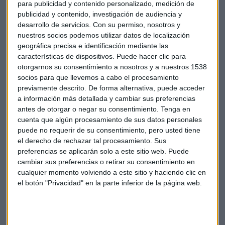
para publicidad y contenido personalizado, medición de
prototipo de ese producto testado en condiciones
publicidad y contenido, investigación de audiencia y
semirreales, tiene que saber seguro que existe ya el
desarrollo de servicios.
Con su permiso, nosotros y
mercado para ese mercado y un plan muy concreto, ser
nuestros socios podemos utilizar datos de localización
innovador, ser disruptivo".
geográfica precisa e identificación mediante las
características de dispositivos. Puede hacer clic para
Escucha la sección completa aquí:
otorgarnos su consentimiento a nosotros y a nuestros 1538
socios para que llevemos a cabo el procesamiento
previamente descrito. De forma alternativa, puede acceder
*Lo sentimos pero el audio ha sido eliminado
a información más detallada y cambiar sus preferencias
antes de otorgar o negar su consentimiento.
Tenga en
cuenta que algún procesamiento de sus datos personales
Empresas
Investigación
Subvenciones
puede no requerir de su consentimiento, pero usted tiene
el derecho de rechazar tal procesamiento. Sus
Innovación
Financiación
Pyme
Desarrollo
preferencias se aplicarán solo a este sitio web. Puede
cambiar sus preferencias o retirar su consentimiento en
I+D+i
Horizonte 2020
RTDI
cualquier momento volviendo a este sitio y haciendo clic en
el botón "Privacidad" en la parte inferior de la página web.