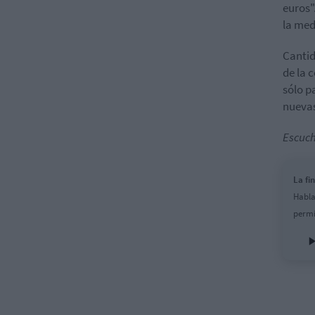
euros"
la med
Cantid
de la 
sólo p
nueva
Escuch
La fi
Habla
permi