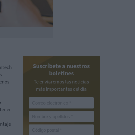
Suscríbete a nuestros
intech
boletines
s
enos
Te enviaremos las noticias
más importantes del día
o
tener
ontaje