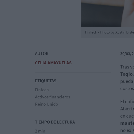
FinTech - Photo by Austin Dist
AUTOR
30/03/2
CELIA AMAYUELAS
Tras v
Toqio
ETIQUETAS
pued
costos
Fintech
Activos financieros
El cof
Reino Unido
Abiert
en cue
TIEMPO DE LECTURA
mant
no exi
2 min