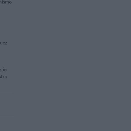
 mismo
uez
lgún
stra