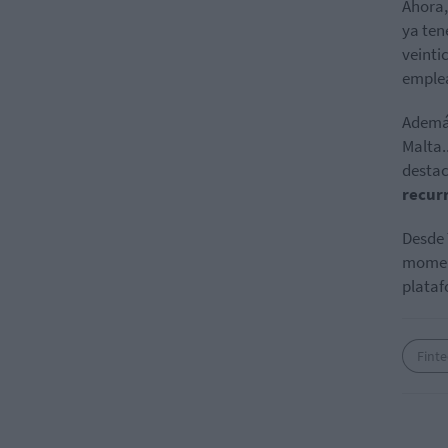
Ahora,
ya ten
veinti
emplea
Además
Malta.
destac
recur
Desde 
moment
plataf
Fint