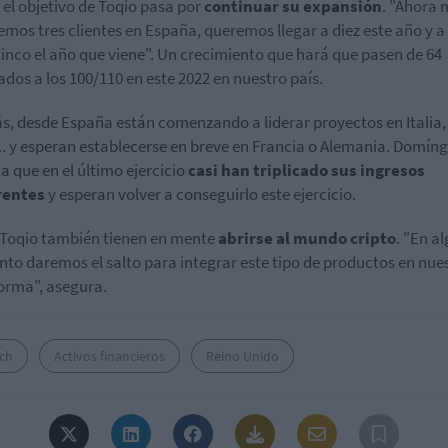
 el objetivo de Toqio pasa por
continuar su expansión
. "Ahora
emos tres clientes en España, queremos llegar a diez este año y a
cinco el año que viene". Un crecimiento que hará que pasen de 64
dos a los 100/110 en este 2022 en nuestro país.
, desde España están comenzando a liderar proyectos en Italia,
.. y esperan establecerse en breve en Francia o Alemania.
Domíng
a que en el último ejercicio
casi han triplicado sus ingresos
rentes
y esperan volver a conseguirlo este ejercicio.
Toqio también tienen en mente
abrirse al mundo cripto
. "En a
o daremos el salto para integrar este tipo de productos en nue
orma", asegura.
ech
Activos financieros
Reino Unido