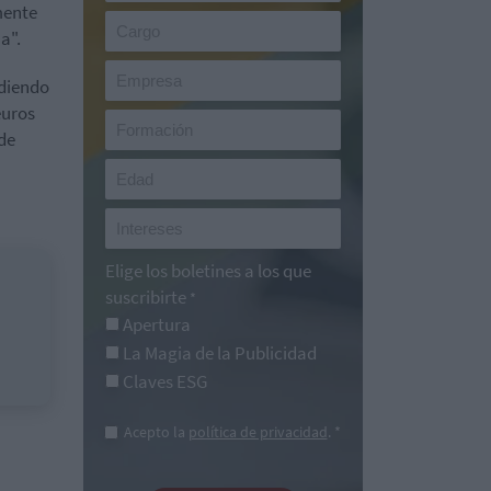
mente
a".
diendo
euros
 de
Elige los boletines a los que
suscribirte
*
Apertura
La Magia de la Publicidad
Claves ESG
Acepto la
política de privacidad
. *