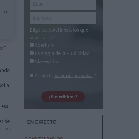
nica,
Elige los boletines a los que
suscribirte
*
Apertura
ca"
La Magia de la Publicidad
Claves ESG
nando
Acepto la
política de privacidad
. *
sofía
¡Suscribirme!
 esa
es de
EN DIRECTO
r los