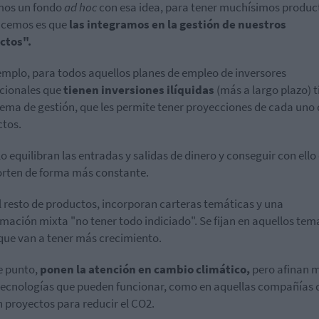
mos un fondo
ad hoc
con esa idea, para tener muchísimos product
acemos es que
las integramos en la gestión de nuestros
ctos".
emplo, para todos aquellos planes de empleo de inversores
ucionales que
tienen inversiones ilíquidas
(más a largo plazo) 
tema de gestión, que les permite tener proyecciones de cada uno 
tos.
lo equilibran las entradas y salidas de dinero y conseguir con ello
rten de forma más constante.
l resto de productos, incorporan carteras temáticas y una
mación mixta "no tener todo indiciado". Se fijan en aquellos tem
que van a tener más crecimiento.
e punto,
ponen la atención en cambio climático,
pero afinan m
 tecnologías que pueden funcionar, como en aquellas compañías 
 proyectos para reducir el CO2.