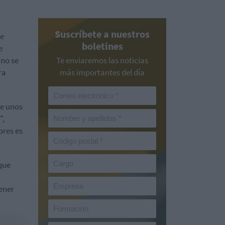
Suscríbete a nuestros
ce
boletines
e
 no se
Te enviaremos las noticias
ra
más importantes del día
e unos
",
ores es
 que
ener