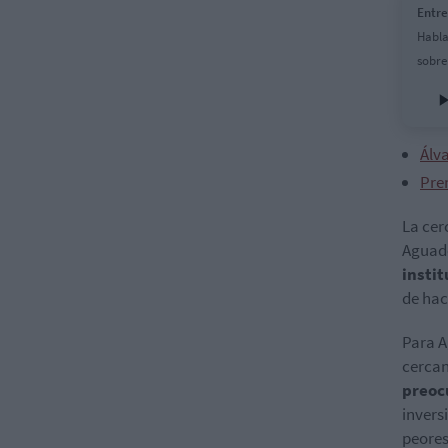
Entre
Habla
sobre
Álv
Prem
La cer
Aguado
insti
de hac
Para 
cercan
preoc
invers
peores