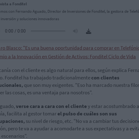
vista a Fonditel
mos con Fernando Aguado, Director de Inversiones de Fonditel, la gestora de Telefó
 inversión y soluciones innovadoras
aro Blasco: "Es una buena oportunidad para comprar en Telefóni
io a la Innovación en Gestión de Activos: Fonditel Ciclo de Vida
canía con el cliente es algo natural para ellos, según explica Fer
. Fonditel ha trabajado tradicionalmente
con clientes
tucionales,
que son muy exigentes. "Eso ha marcado nuestra filo
er las cosas, es una ventaja para nosotros".
Aguado,
verse cara a cara con el cliente
y estar acostumbrado a
ía, facilita al gestor tomar
el pulso de cuáles son sus
upaciones,
su nivel de riesgo, etc. "No va a cambiar tus decision
ión, pero te va a ayudar a acomodarte a sus expectativas y a evita
 escenarios".