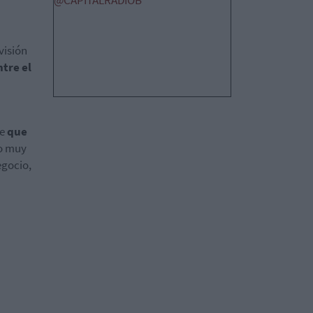
@CAPITALRADIOB
visión
ntre el
de
que
go muy
egocio,