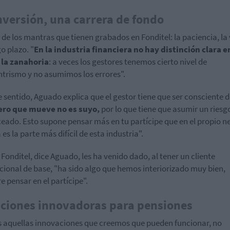
nversión, una carrera de fondo
 de los mantras que tienen grabados en Fonditel: la paciencia, la 
go plazo. "
En la industria financiera no hay distinción clara e
 la zanahoria
: a veces los gestores tenemos cierto nivel de
trismo y no asumimos los errores".
e sentido, Aguado explica que el gestor tiene que ser consciente 
nero que mueve no es suyo,
por lo que tiene que asumir un ries
eado. Esto supone pensar más en tu partícipe que en el propio n
 es la parte más difícil de esta industria".
 Fonditel, dice Aguado, les ha venido dado, al tener un cliente
ucional de base, "ha sido algo que hemos interiorizado muy bien,
e pensar en el partícipe".
ciones innovadoras para pensiones
 aquellas innovaciones que creemos que pueden funcionar, no