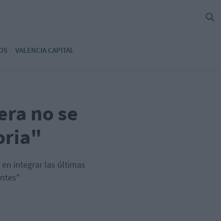
OS
VALENCIA CAPITAL
era no se
oria"
 en integrar las últimas
entes"