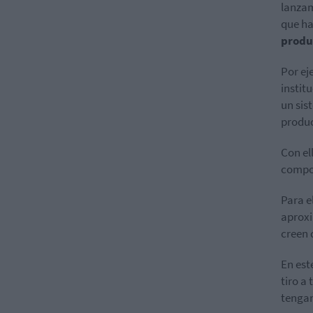
lanza
que h
produ
Por ej
instit
un sis
produc
Con el
compo
Para e
aproxi
creen 
En est
tiro a
tengan