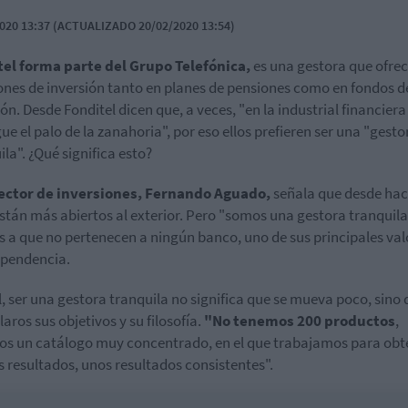
020 13:37 (ACTUALIZADO 20/02/2020 13:54)
tel forma parte del Grupo Telefónica,
es una gestora que ofre
ones de inversión tanto en planes de pensiones como en fondos d
ión. Desde Fonditel dicen que, a veces, "en la industrial financiera
gue el palo de la zanahoria", por eso ellos prefieren ser una "gesto
ila". ¿Qué significa esto?
ector de inversiones, Fernando Aguado,
señala que desde hac
stán más abiertos al exterior. Pero "somos una gestora tranquila
s a que no pertenecen a ningún banco, uno de sus principales val
ependencia.
l, ser una gestora tranquila no significa que se mueva poco, sino
laros sus objetivos y su filosofía.
"No tenemos 200 productos
,
s un catálogo muy concentrado, en el que trabajamos para obt
 resultados, unos resultados consistentes".