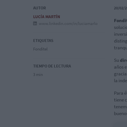
AUTOR
20/02/2
LUCÍA MARTÍN
Fondi
www.linkedin.com/in/luciamarlo
soluci
invers
ETIQUETAS
distin
tranqu
Fonditel
Su
dir
TIEMPO DE LECTURA
años e
gracia
3 min
la ind
Para é
tiene c
tenemo
buenos