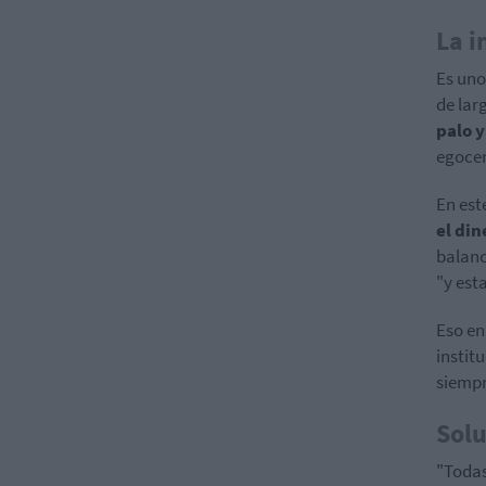
La i
Es uno
de lar
palo y
egocen
En est
el di
balanc
"y esta
Eso en
instit
siempr
Solu
"Todas