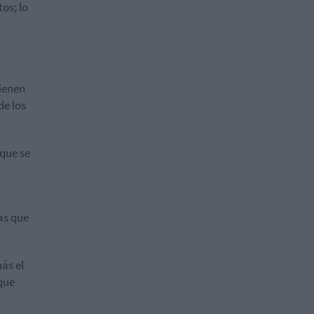
os; lo
tienen
de los
 que se
as que
ás el
que