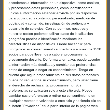
semanas. La compañía alemana rechazó el año pasado la
accedemos a información en un dispositivo, como cookies,
oferta de Geely para adquirir un 5% de su capital mediante
y procesamos datos personales, como identificadores
colocación privada. Según la legislación alemana, cualquier
únicos e información estándar enviada por un dispositivo
participación que supere el 3% tiene que publicarse.
para publicidad y contenido personalizado, medición de
publicidad y contenido, investigación de audiencia y
desarrollo de servicios.
Con su permiso, nosotros y
nuestros socios podemos utilizar datos de localización
El
objetivo de Geely sería tener acceso a la tecnología
geográfica precisa e identificación mediante las
de la alemana,
especialmente en materia de coches
características de dispositivos. Puede hacer clic para
eléctricos, con un objetivo final de establecer una joint
otorgarnos su consentimiento a nosotros y a nuestros 1538
venture en China para fabricar este tipo de automóviles.
socios para que llevemos a cabo el procesamiento
previamente descrito. De forma alternativa, puede acceder
a información más detallada y cambiar sus preferencias
La china confía en que la alemana considere una alianza
antes de otorgar o negar su consentimiento.
Tenga en
que le permitiría incrementar exponencialmente la
cuenta que algún procesamiento de sus datos personales
puede no requerir de su consentimiento, pero usted tiene
producción de vehículos eléctricos. Sin embargo,
Daimler
el derecho de rechazar tal procesamiento. Sus
no quiere entrar en conflicto con BAIC Motors
, otra
preferencias se aplicarán solo a este sitio web. Puede
compañía china con la que tiene acuerdos. Además, se
cambiar sus preferencias o retirar su consentimiento en
muestra desconfiada por los problemas que se ha
cualquier momento volviendo a este sitio y haciendo clic en
encontrado su compatriota y rival Audi en el gigante
el botón "Privacidad" en la parte inferior de la página web.