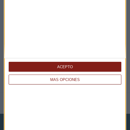
¡Suscribirme!
EN DIRECTO
@CAPITALRADIOB
ACEPTO
MÁS OPCIONES
NOTICIAS RELACIONADAS