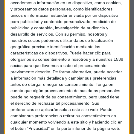
accedemos a información en un dispositivo, como cookies,
separado.
Aunque al poco de
asumir el cargo de consejero
y procesamos datos personales, como identificadores
delegado
sí expuso que su objetivo es que la nueva GE se
únicos e información estándar enviada por un dispositivo
centre en los negocios de energía, aviación y salud.
para publicidad y contenido personalizado, medición de
publicidad y contenido, investigación de audiencia y
desarrollo de servicios.
Con su permiso, nosotros y
Según el directivo la compañía estaría valorando cuál es l
a
nuestros socios podemos utilizar datos de localización
mejor estructura para maximizar el potencial de sus
geográfica precisa e identificación mediante las
negocios
. El rendimiento del conglomerado durante los
características de dispositivos. Puede hacer clic para
otorgarnos su consentimiento a nosotros y a nuestros 1538
últimos años, refuerza su visión de que la compañía debe
socios para que llevemos a cabo el procesamiento
reestructurarse. General Electric ya ha recortado la mitad
previamente descrito. De forma alternativa, puede acceder
del dividendo y ha anunciado que iba a realizar
a información más detallada y cambiar sus preferencias
desinversiones por valor de 20.000 millones de
antes de otorgar o negar su consentimiento.
Tenga en
dólares.
cuenta que algún procesamiento de sus datos personales
puede no requerir de su consentimiento, pero usted tiene
el derecho de rechazar tal procesamiento. Sus
preferencias se aplicarán solo a este sitio web. Puede
cambiar sus preferencias o retirar su consentimiento en
cualquier momento volviendo a este sitio y haciendo clic en
el botón "Privacidad" en la parte inferior de la página web.