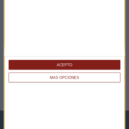
EN DIRECTO
@CAPITALRADIOB
ACEPTO
MÁS OPCIONES
NOTICIAS RELACIONADAS