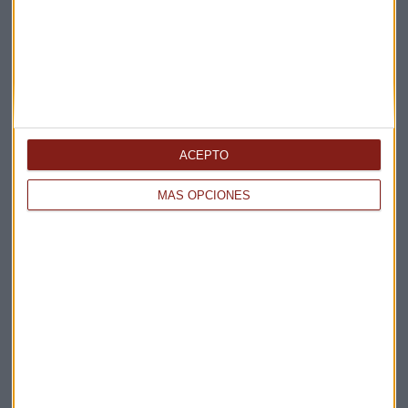
La Magia de la Publicidad
Claves ESG
Acepto la
política de privacidad
. *
¡Suscribirme!
ACEPTO
MÁS OPCIONES
EN DIRECTO
@CAPITALRADIOB