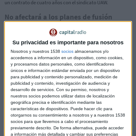
un contrato de cuatro años con el sindicato UAW.
No afectará a los planes de fusión
El principal abogado de GM
, Craig Glidden, dijo que la
demanda no tiene relación con el proceso de fusión y que la
automotriz no tiene intención de presentar una medida
Su privacidad es importante para nosotros
judicial contra UAW.
Nosotros y nuestros 1538
socios
almacenamos y/o
accedemos a información en un dispositivo, como cookies,
La firma estadounidense alega que bajo el liderazgo del
y procesamos datos personales, como identificadores
fallecido
Sergio Marchionne
, FCA sobornó a miembros del
únicos e información estándar enviada por un dispositivo
sindicato para corromper el proceso de negociación
para publicidad y contenido personalizado, medición de
publicidad y contenido, investigación de audiencia y
colectiva entre 2009 y 2015.
desarrollo de servicios.
Con su permiso, nosotros y
nuestros socios podemos utilizar datos de localización
“Marchionne fue una figura central en la concepción,
geográfica precisa e identificación mediante las
ejecución y patrocinio de la actividad fraudulenta”, dijo
características de dispositivos. Puede hacer clic para
Glidden.
otorgarnos su consentimiento a nosotros y a nuestros 1538
socios para que llevemos a cabo el procesamiento
GM aseguró que estas prácticas dejaron a la empresa
previamente descrito. De forma alternativa, puede acceder
pagando salarios más altos que FCA,
que por su parte
a información más detallada y cambiar sus preferencias