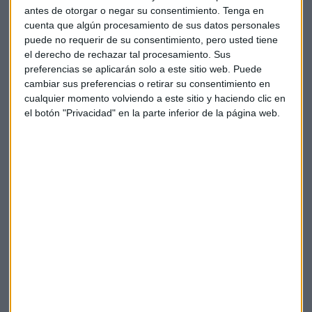
pudo contratar trabajadores con menor remuneración.
antes de otorgar o negar su consentimiento.
Tenga en
cuenta que algún procesamiento de sus datos personales
puede no requerir de su consentimiento, pero usted tiene
el derecho de rechazar tal procesamiento. Sus
preferencias se aplicarán solo a este sitio web. Puede
cambiar sus preferencias o retirar su consentimiento en
cualquier momento volviendo a este sitio y haciendo clic en
el botón "Privacidad" en la parte inferior de la página web.
Nuevo convenio
Los trabajadores de UAW en Ford Motor Co. ratificaron un
nuevo contrato la semana pasada, mientras que los
trabajadores de GM aprobaron un acuerdo a finales de
octubre que puso fin a una huelga de 40 días en Estados