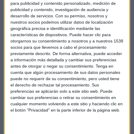
para publicidad y contenido personalizado, medición de
publicidad y contenido, investigación de audiencia y
Desde que reciba la oferta,
el cliente tiene 15 días para
desarrollo de servicios.
Con su permiso, nosotros y
aceptarla o rechazarla
, en cuyo caso se dará por
nuestros socios podemos utilizar datos de localización
entendido su preferencia por el cobro en efectivo. Un
geográfica precisa e identificación mediante las
procedimiento que será gratuito para los clientes y que, de
características de dispositivos. Puede hacer clic para
cara a su futura tributación, no supondrá el cargo de
otorgarnos su consentimiento a nosotros y a nuestros 1538
socios para que llevemos a cabo el procesamiento
ningún tipo de interés de demora ni de retrasos en la
previamente descrito. De forma alternativa, puede acceder
declaración de la renta
.
a información más detallada y cambiar sus preferencias
antes de otorgar o negar su consentimiento.
Tenga en
Respecto a
los intereses que el banco pagará como
cuenta que algún procesamiento de sus datos personales
demora
y daños ocasionados a los clientes, el texto del real
puede no requerir de su consentimiento, pero usted tiene
decreto no lo especifica, por lo que
quedará sujeto a la
el derecho de rechazar tal procesamiento. Sus
negociación entre cada entidad y los afectados
.
preferencias se aplicarán solo a este sitio web. Puede
cambiar sus preferencias o retirar su consentimiento en
cualquier momento volviendo a este sitio y haciendo clic en
Bancos
PSOE
Cláusulas Suelo
Real decreto
el botón "Privacidad" en la parte inferior de la página web.