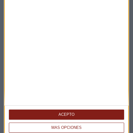
Elige los boletines a los que suscribirte
*
Apertura
La Magia de la Publicidad
Claves ESG
ACEPTO
Acepto la
política de privacidad
. *
MÁS OPCIONES