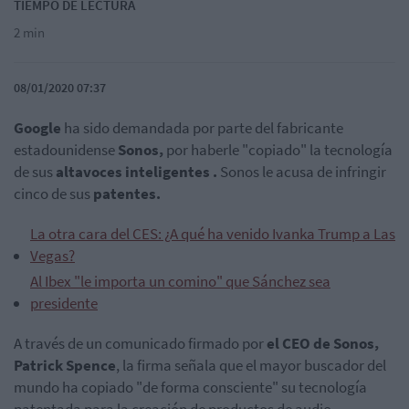
TIEMPO DE LECTURA
2 min
08/01/2020 07:37
Google
ha sido demandada por parte del fabricante
estadounidense
Sonos,
por haberle "copiado" la tecnología
de sus
altavoces inteligentes .
Sonos le acusa de infringir
cinco de sus
patentes.
La otra cara del CES: ¿A qué ha venido Ivanka Trump a Las
Vegas?
Al Ibex "le importa un comino" que Sánchez sea
presidente
A través de un comunicado firmado por
el CEO de Sonos,
Patrick Spence
, la firma señala que el mayor buscador del
mundo ha copiado "de forma consciente" su tecnología