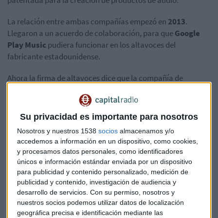
patentada para la creación de productos de audio.
La relación entre ambas compañías empezó en
2013
.
Llegaron a un acuerdo de colaboración, para que
Google
Play Music
pudiera funcionar en los altavoces del
fabricante estadounidense.
Ahora la firma de altavoces dice que la compañía de
Alphabet aprovechó ese acuerdo para hacerse con su
tecnología de forma inadecuada.
Su privacidad es importante para nosotros
Amazon también habría robado su
Nosotros y nuestros 1538
socios
almacenamos y/o
tecnología, según Sonos
accedemos a información en un dispositivo, como cookies,
y procesamos datos personales, como identificadores
La compañía considera que
Amazon
también ha robado su
únicos e información estándar enviada por un dispositivo
tecnología, aunque solo ha demandado al buscador. Según
para publicidad y contenido personalizado, medición de
medios estadounidenses, de momento no puede permitirse
publicidad y contenido, investigación de audiencia y
una batalla legal con dos gigantes tecnológicos al mismo
desarrollo de servicios.
Con su permiso, nosotros y
tiempo.
nuestros socios podemos utilizar datos de localización
geográfica precisa e identificación mediante las