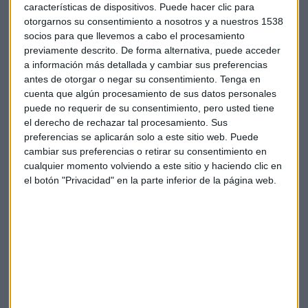
características de dispositivos. Puede hacer clic para
La demanda contra
Google
abarca cinco patentes en
otorgarnos su consentimiento a nosotros y a nuestros 1538
concreto, aunque la compañía ha defendido que tanto el
socios para que llevemos a cabo el procesamiento
gigante de las búsquedas como Amazon han infringido
previamente descrito. De forma alternativa, puede acceder
cerca de un centenar entre los dos.
a información más detallada y cambiar sus preferencias
antes de otorgar o negar su consentimiento.
Tenga en
Una de las licencias que habría violado el buscador es sobre
cuenta que algún procesamiento de sus datos personales
la tecnología que permite a los usuarios de altavoces
puede no requerir de su consentimiento, pero usted tiene
inteligentes
escuchar música
mediante aparatos que se
el derecho de rechazar tal procesamiento. Sus
preferencias se aplicarán solo a este sitio web. Puede
encuentran en distintas habitaciones de forma simultánea.
cambiar sus preferencias o retirar su consentimiento en
cualquier momento volviendo a este sitio y haciendo clic en
Además Sonos también ha pedido a la
Comisión
el botón "Privacidad" en la parte inferior de la página web.
Internacional de Comercio
que prohíba la venta de
ordenadores portátiles, teléfonos y altavoces fabricados
por Google en Estados Unidos.