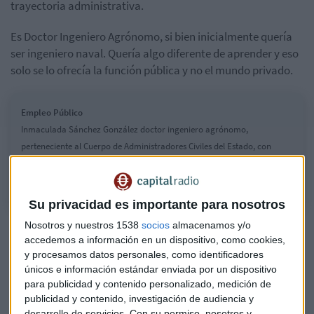
trayectoria administrativa.
Es Doctor Ingeniero Agrónomo, si bien inicialmente quería
ser ingeniero naval. Quería algo diferente de aprender y eso
solo se lo ofrecía la función pública y no el mundo privado.
Empleo Público
Inmaculada Sánchez González doctor ingeniero agrónomo,
perteneciente al Cuerpo de Administradores Civiles del Estado, con
larga trayectoria administrativa
Su privacidad es importante para nosotros
Nosotros y nuestros 1538
socios
almacenamos y/o
Daniel Sánchez Cano: "Es imprescindible la constancia en
accedemos a información en un dispositivo, como cookies,
el estudio"
y procesamos datos personales, como identificadores
únicos e información estándar enviada por un dispositivo
Pasó 15 años contratada en
la Consejería de Medio
para publicidad y contenido personalizado, medición de
Ambiente de la Comunidad de Madrid en Gestión de obra
publicidad y contenido, investigación de audiencia y
civil y en ese periodo de la CAM, hizo un Máster en Dirección
desarrollo de servicios.
Con su permiso, nosotros y