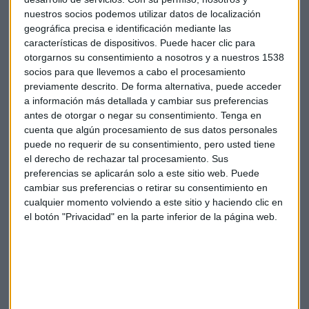
y Planificación Medioambiental en la Empresa.
nuestros socios podemos utilizar datos de localización
geográfica precisa e identificación mediante las
Decide hacer la oposición de TAC y “para aprobar estudié 16
características de dispositivos. Puede hacer clic para
horas al día y después
me sentía como si no tuviera nada
otorgarnos su consentimiento a nosotros y a nuestros 1538
socios para que llevemos a cabo el procesamiento
que hacer
” y empieza a preparar la tesis doctoral, pues tenía
previamente descrito. De forma alternativa, puede acceder
los cursos de doctorado aprobados y había que
a información más detallada y cambiar sus preferencias
aprovecharlo…
antes de otorgar o negar su consentimiento.
Tenga en
cuenta que algún procesamiento de sus datos personales
Pasas 15 años contratada en
la Consejería de Medio
puede no requerir de su consentimiento, pero usted tiene
Ambiente y porqué “a ese Cuerpo porque me gustó
el derecho de rechazar tal procesamiento. Sus
muchísimo el temario”
preferencias se aplicarán solo a este sitio web. Puede
cambiar sus preferencias o retirar su consentimiento en
Inma entra de jefe de servicio y a los seis meses de haber
cualquier momento volviendo a este sitio y haciendo clic en
el botón "Privacidad" en la parte inferior de la página web.
aprobado le ofrecieron un nivel 30 y lo rechazó cuando lo
normal es cogerlo y consolidar nivel. Inma estaba
empezando en la AEPD y el abanico de aprendizaje era
enorme, y pudo más su interes por aprender que por hacer
carrera.