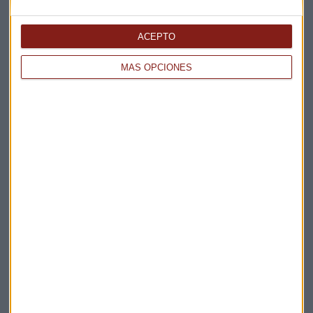
Elige los boletines a los que suscribirte
*
Apertura
ACEPTO
La Magia de la Publicidad
MÁS OPCIONES
Claves ESG
Acepto la
política de privacidad
. *
¡Suscribirme!
EN DIRECTO
@CAPITALRADIOB