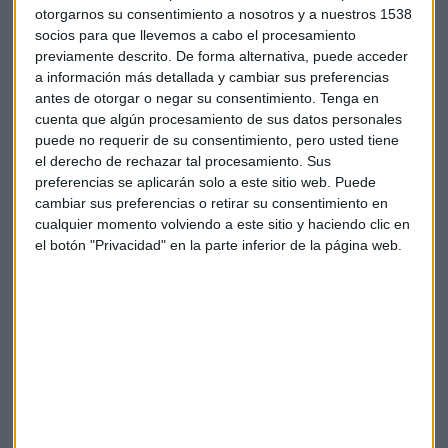
estados financieros consolidados del grupo español del
otorgarnos su consentimiento a nosotros y a nuestros 1538
ejercicio 2020.
socios para que llevemos a cabo el procesamiento
previamente descrito. De forma alternativa, puede acceder
Según los datos presentados por la eléctrica española a 31
a información más detallada y cambiar sus preferencias
de diciembre de 2018, la participación de la eléctrica en
antes de otorgar o negar su consentimiento.
Tenga en
cuenta que algún procesamiento de sus datos personales
Gamesa se sitúa en 571 millones de euros. Como el precio ha
puede no requerir de su consentimiento, pero usted tiene
rozado los 1.100 millones,
las plusvalías podrían ser de
el derecho de rechazar tal procesamiento. Sus
más de 500 millones.
preferencias se aplicarán solo a este sitio web. Puede
cambiar sus preferencias o retirar su consentimiento en
La batalla había llegado a los
cualquier momento volviendo a este sitio y haciendo clic en
tribunales
el botón "Privacidad" en la parte inferior de la página web.
En este pacto se incluye también la firma de un acuerdo, por
seis meses, para
reforzar y expandir
las actuales
relaciones comerciales en algunas áreas. Se renuncia
también a la compra de participaciones de los respectivos
grupos durante dos años.
Se zanja así a una larga disputa entre ambas compañías por