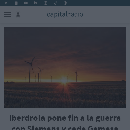
Iberdrola pone fin a la guerra
con Siemens y cede Gamesa