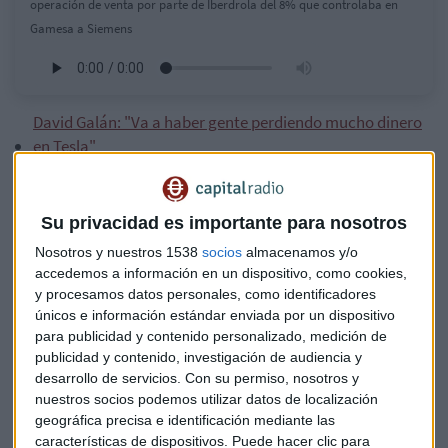
operación de venta por parte de Iberdrola del 8% que controlaba en
Gamesa a Siemens
David Galán: "Va a haber gente perdiendo mucho dinero
en Tesla"
La cita clave de la automoción con Faconauto: ¿Podrás
cambiar tu coche este año?
Su privacidad es importante para nosotros
Iberdrola vende así a la alemana la totalidad de la
Nosotros y nuestros 1538
socios
almacenamos y/o
participación en la compañía, representativa de
un 8,07%
accedemos a información en un dispositivo, como cookies,
de su capital social.
El precio de la transacción asciende
a
y procesamos datos personales, como identificadores
1.099,5 millones de euros,
equivalente a 20 euros por
únicos e información estándar enviada por un dispositivo
acción. Una operación que se consuma hoy.
para publicidad y contenido personalizado, medición de
publicidad y contenido, investigación de audiencia y
desarrollo de servicios.
Con su permiso, nosotros y
Todavía no se conoce el alcance de esta desinversión para la
nuestros socios podemos utilizar datos de localización
compañía que preside Ignacio Sánchez Galán. La firma dice
geográfica precisa e identificación mediante las
que se informará más adelante. Se va a recoger en los
características de dispositivos. Puede hacer clic para