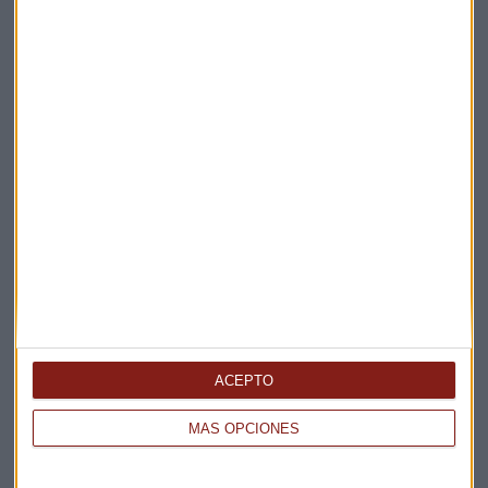
Elige los boletines a los que suscribirte
*
Apertura
La Magia de la Publicidad
Claves ESG
ACEPTO
Acepto la
política de privacidad
. *
MÁS OPCIONES
¡Suscribirme!