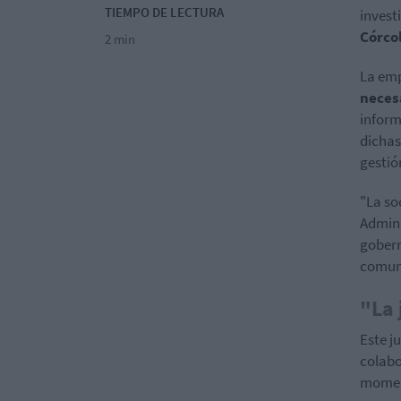
TIEMPO DE LECTURA
invest
Córco
2 min
La emp
necesa
inform
dichas
gestió
"La so
Admini
gobern
comun
"La 
Este j
colabo
moment