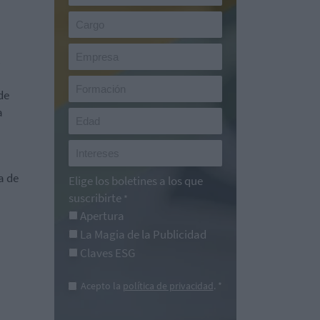
s
de
a
a de
Elige los boletines a los que
suscribirte
*
Apertura
La Magia de la Publicidad
Claves ESG
Acepto la
política de privacidad
. *