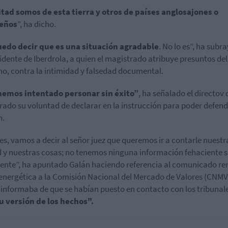
tad somos de esta tierra y otros de países anglosajones o
leños
”, ha dicho.
edo decir que es una situación agradable
. No lo es”, ha subr
sidente de Iberdrola, a quien el magistrado atribuye presuntos del
o, contra la intimidad y falsedad documental.
hemos intentado personar sin éxito”
, ha señalado el directov
trado su voluntad de declarar en la instrucción para poder defend
n.
es, vamos a decir al señor juez que queremos ir a contarle nuestr
 y nuestras cosas; no tenemos ninguna información fehaciente s
ente”, ha apuntado Galán haciendo referencia al comunicado re
 energética a la Comisión Nacional del Mercado de Valores (CNMV
informaba de que se habían puesto en contacto con los tribunal
u versión de los hechos".