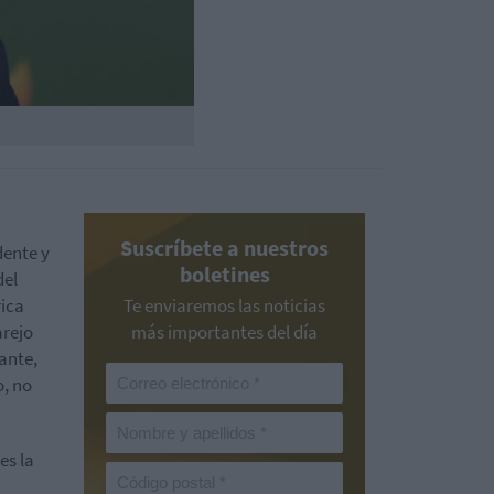
Suscríbete a nuestros
dente y
boletines
del
rica
Te enviaremos las noticias
arejo
más importantes del día
tante,
o, no
es la