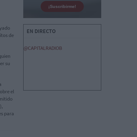
¡Suscribirme!
ayado
EN DIRECTO
itos de
@CAPITALRADIOB
 quien
er su
a
obre el
mitido
),
es para