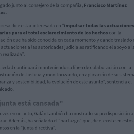
igado junto al consejero de la compañía,
Francisco Martínez
les
.
resa dice estar interesada en "
impulsar todas las actuacione
rias para el total esclarecimiento de los hechos
con la
ación que ha sido conocida en cada momento y dando traslado 
 actuaciones a las autoridades judiciales ratificando el apoyo a l
n realizada".
ciedad continuará manteniendo su línea de colaboración con la
stración de Justicia y monitorizando, en aplicación de su sistem
anza y sostenibilidad, la evolución de este asunto", sentencia el
icado.
junta está cansada"
ueves en un acto, Galán también ha mostrado su predisposición a
rar. Además, ha señalado el "hartazgo" que, dice, existe en estos
os en la "junta directiva".