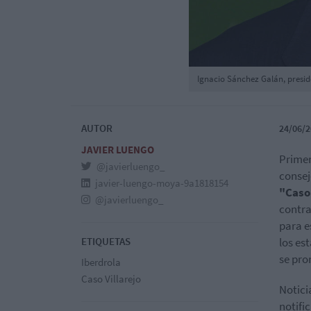
Ignacio Sánchez Galán, presid
AUTOR
24/06/2
JAVIER LUENGO
Primer
@javierluengo_
consej
javier-luengo-moya-9a1818154
"Caso
@javierluengo_
contra
para e
ETIQUETAS
los es
se pro
Iberdrola
Caso Villarejo
Notici
notifi