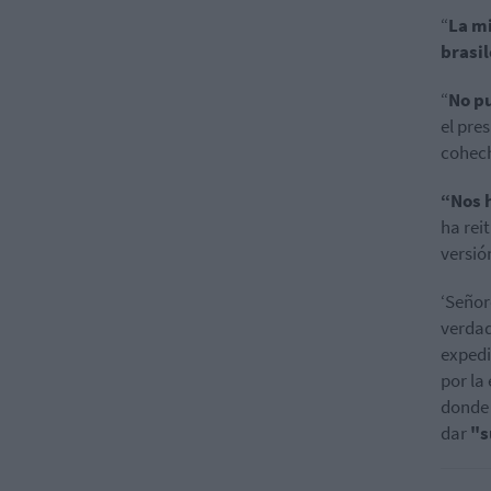
“
La mi
brasi
“
No pu
el pre
cohech
“Nos 
ha rei
versió
‘Señor
verdad
expedi
por la
donde 
dar
"s