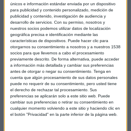
Con este acuerdo, Google avanza en el cumplimiento de sus
únicos e información estándar enviada por un dispositivo
objetivos de consumo energético a través de
fuentes
para publicidad y contenido personalizado, medición de
publicidad y contenido, investigación de audiencia y
renovables en todas sus operaciones globales
.
desarrollo de servicios.
Con su permiso, nosotros y
nuestros socios podemos utilizar datos de localización
geográfica precisa e identificación mediante las
Este tipo de contrato se denomina
Power Purchase
características de dispositivos. Puede hacer clic para
Agreements (PPA)
en Estados Unidos y garantizan la
otorgarnos su consentimiento a nosotros y a nuestros 1538
rentabilidad de las instalaciones energéticas a largo plazo.
socios para que llevemos a cabo el procesamiento
previamente descrito. De forma alternativa, puede acceder
a información más detallada y cambiar sus preferencias
Son los
primeros contratos que Iberdrola suscribe con
antes de otorgar o negar su consentimiento.
Tenga en
cuenta que algún procesamiento de sus datos personales
Google
aunque ya ha firmado PPA en gran parte de sus
puede no requerir de su consentimiento, pero usted tiene
instalaciones renovables en EEUU, lo que aporta estabilidad
el derecho de rechazar tal procesamiento. Sus
a sus inversiones.
preferencias se aplicarán solo a este sitio web. Puede
cambiar sus preferencias o retirar su consentimiento en
cualquier momento volviendo a este sitio y haciendo clic en
Empresas
Google
Iberdrola
Energía
el botón "Privacidad" en la parte inferior de la página web.
Energía eólica
Contrato
Renovables