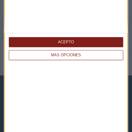
@CAPITALRADIOB
ACEPTO
MÁS OPCIONES
NOTICIAS RELACIONADAS
Capital Radio
Noticias