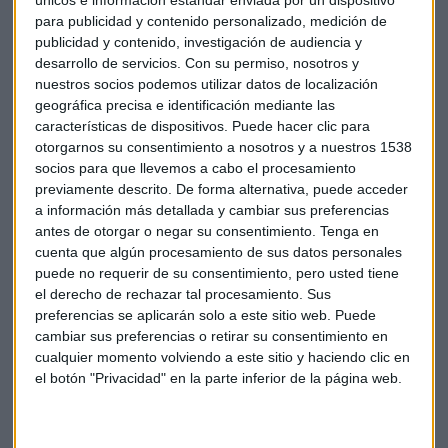
únicos e información estándar enviada por un dispositivo
operaciones tradicionales como la venta de hardware,
para publicidad y contenido personalizado, medición de
sistemas operativos y software, cayó un 21% excluyendo el
publicidad y contenido, investigación de audiencia y
impacto de la divisa.
desarrollo de servicios.
Con su permiso, nosotros y
nuestros socios podemos utilizar datos de localización
El negocio mundial de servicios, que incluye sus actividades
geográfica precisa e identificación mediante las
de consultoría, registró una caída de los ingresos del 2,3%.
características de dispositivos. Puede hacer clic para
otorgarnos su consentimiento a nosotros y a nuestros 1538
socios para que llevemos a cabo el procesamiento
Para este año, IBM espera obtener un beneficio por acción
previamente descrito. De forma alternativa, puede acceder
de al menos 12,35 dólares.
a información más detallada y cambiar sus preferencias
antes de otorgar o negar su consentimiento.
Tenga en
Los resultados, que fueron publicados después del cierre de
cuenta que algún procesamiento de sus datos personales
Wall Street, no fueron bien recibidos entre los operadores.
puede no requerir de su consentimiento, pero usted tiene
En el mercado fuera de hora, sus acciones han caído un 5%.
el derecho de rechazar tal procesamiento. Sus
preferencias se aplicarán solo a este sitio web. Puede
cambiar sus preferencias o retirar su consentimiento en
Imagen: www.Google.es
cualquier momento volviendo a este sitio y haciendo clic en
el botón "Privacidad" en la parte inferior de la página web.
Empresas
Economía
Ibm