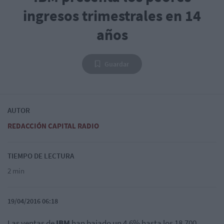
ingresos trimestrales en 14
años
Guardar
AUTOR
REDACCIÓN CAPITAL RADIO
TIEMPO DE LECTURA
2 min
19/04/2016 06:18
Las ventas de
IBM
han bajado un 4,6% hasta los 18.700