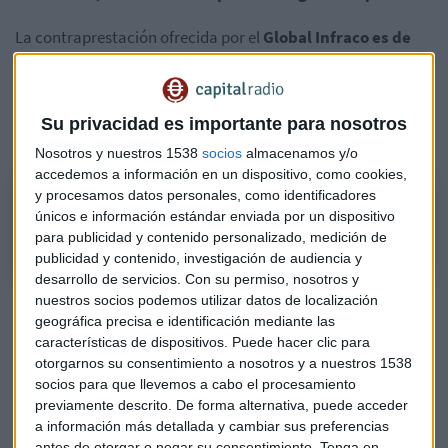
La contraprestación ofrecida por el
Global Infraco es de
23,00 euros por acción (el “Precio de la Oferta”), con un
montante total de 5.060 millones de euros
. "El Precio de
la Oferta se pagará en efectivo en su totalidad", asegura el
Su privacidad es importante para nosotros
fondo luxemburgués en la nota hecha pública esta mañana.
Nosotros y nuestros 1538
socios
almacenamos y/o
accedemos a información en un dispositivo, como cookies,
"La OPA sobre Naturgy es una sorpresa"
y procesamos datos personales, como identificadores
únicos e información estándar enviada por un dispositivo
Juan Luis García-Alejo, analista de Andbank
para publicidad y contenido personalizado, medición de
publicidad y contenido, investigación de audiencia y
desarrollo de servicios.
Con su permiso, nosotros y
nuestros socios podemos utilizar datos de localización
Este lunes, las acciones de
Naturgy
cerraron en los 19,21€.
geográfica precisa e identificación mediante las
Esto supone una prima cercana al 20%.
La compañía
características de dispositivos. Puede hacer clic para
energética española ha declinado realizar comentarios y
otorgarnos su consentimiento a nosotros y a nuestros 1538
"se remiten a la nota publicada en la Comisión Nacional del
socios para que llevemos a cabo el procesamiento
Mercado de Valores (
CNMV
)", explican a Capital Radio.
previamente descrito. De forma alternativa, puede acceder
a información más detallada y cambiar sus preferencias
antes de otorgar o negar su consentimiento.
Tenga en