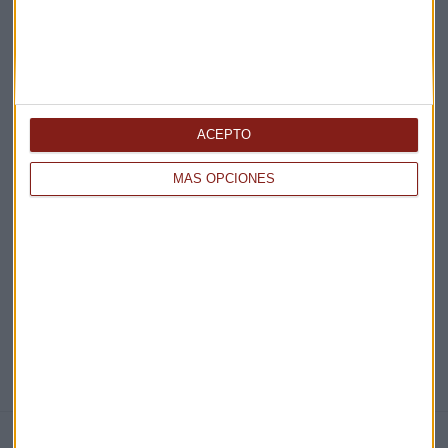
Acepto la
política de privacidad
. *
¡Suscribirme!
ACEPTO
EN DIRECTO
MÁS OPCIONES
@CAPITALRADIOB
NOTICIAS RELACIONADAS