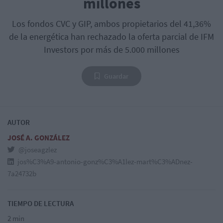
millones
Los fondos CVC y GIP, ambos propietarios del 41,36%
de la energética han rechazado la oferta parcial de IFM
Investors por más de 5.000 millones
Guardar
AUTOR
JOSÉ A. GONZÁLEZ
@joseagzlez
jos%C3%A9-antonio-gonz%C3%A1lez-mart%C3%ADnez-
7a24732b
TIEMPO DE LECTURA
2 min