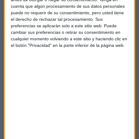
Primeros 'noes'
cuenta que algún procesamiento de sus datos personales
IFM Investors "considera que el Precio de la Oferta cumple
puede no requerir de su consentimiento, pero usted tiene
con los requisitos para ser considerado como “precio
el derecho de rechazar tal procesamiento. Sus
preferencias se aplicarán solo a este sitio web. Puede
equitativo” de conformidad", detallan.
cambiar sus preferencias o retirar su consentimiento en
cualquier momento volviendo a este sitio y haciendo clic en
Sin embargo, los primeros rechazos a la OPA parcial no se
el botón "Privacidad" en la parte inferior de la página web.
han hecho esperar. Rioja Acquisition, S.à r.l. y GIP III Canary
1, S.à r.l. propietarias ambas del 41,36% del capital social de
Naturgy han rechazado la oferta parcial de IFM.