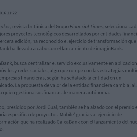
016 11:22
anker
, revista británica del Grupo
Financial Times,
selecciona cad
jores proyectos tecnológicos desarrollados por entidades financi
tercera edición, ha reconocido el ejercicio de transformación que
ank ha llevado a cabo con el lanzamiento de imaginBank.
Bank, busca centralizar el servicio exclusivamente en aplicacio
óviles y redes sociales, algo que rompe con las estrategias mult
 empresas financieras, según ha señalado la entidad en un
cado. La propuesta de valor de la entidad financiera cambia, al s
o quien gestiona sus finanzas de manera autónoma.
co, presidido por Jordi Gual, también se ha alzado con el premio e
ría específica de proyectos 'Mobile' gracias al ejercicio de
ormación que ha realizado CaixaBank con el lanzamiento del nu
o.