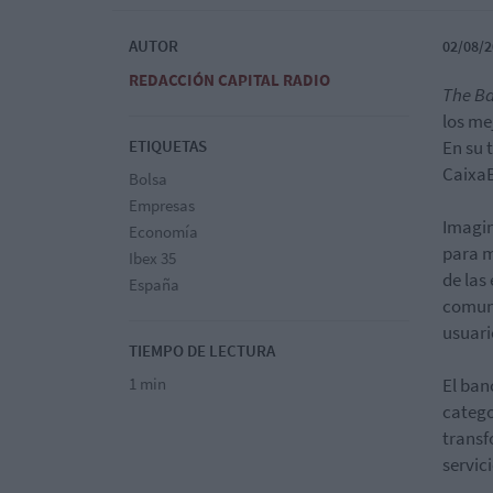
AUTOR
02/08/2
REDACCIÓN CAPITAL RADIO
The B
los me
ETIQUETAS
En su 
CaixaB
Bolsa
Empresas
Imagin
Economía
para m
Ibex 35
de las
España
comuni
usuari
TIEMPO DE LECTURA
1 min
El ban
catego
transf
servici