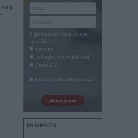
en una
e
Elige los boletines a los que
suscribirte
*
Apertura
La Magia de la Publicidad
Claves ESG
Acepto la
política de privacidad
. *
¡Suscribirme!
EN DIRECTO