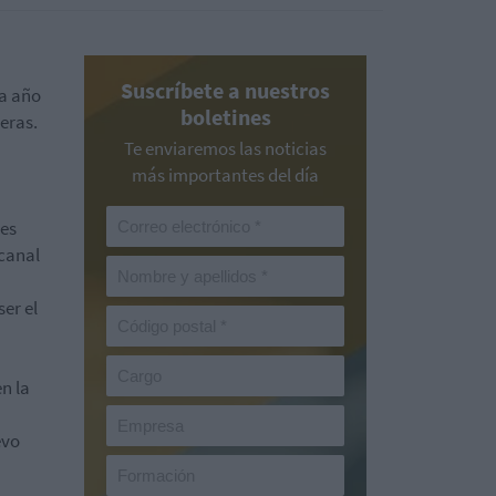
Suscríbete a nuestros
a año
boletines
eras.
Te enviaremos las noticias
más importantes del día
nes
icanal
er el
n la
evo