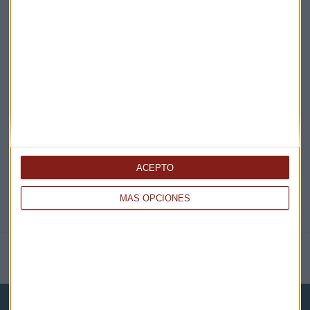
¡Suscribirme!
EN DIRECTO
@CAPITALRADIOB
ACEPTO
MÁS OPCIONES
NOTICIAS RELACIONADAS