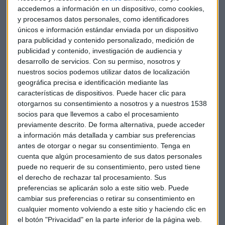
países
, de las cuales cerca de la mitad facturan en divisas
accedemos a información en un dispositivo, como cookies,
ajenas al euro.
y procesamos datos personales, como identificadores
únicos e información estándar enviada por un dispositivo
para publicidad y contenido personalizado, medición de
El grupo ha mantenido un importante ritmo de generación
publicidad y contenido, investigación de audiencia y
de empleo y ha creado
11.043 nuevos puestos de trabajo
desarrollo de servicios.
Con su permiso, nosotros y
en los últimos doce meses. De estos nuevos empleos, 2.933
nuestros socios podemos utilizar datos de localización
se han originado en España, muy vinculados a la
geográfica precisa e identificación mediante las
incorporación de cuadros de primer nivel debido al llamado
características de dispositivos. Puede hacer clic para
"efecto sede".
otorgarnos su consentimiento a nosotros y a nuestros 1538
socios para que llevemos a cabo el procesamiento
previamente descrito. De forma alternativa, puede acceder
El resultado bruto de explotación crece un 9 por ciento a
a información más detallada y cambiar sus preferencias
2.292 millones de euros, por debajo de las previsiones de los
antes de otorgar o negar su consentimiento.
Tenga en
analistas (2.341 millones) y el
margen bruto representa el
cuenta que algún procesamiento de sus datos personales
56,4 por ciento de las ventas en el primer semestre
puede no requerir de su consentimiento, pero usted tiene
(58,2 pct en primer trimestre de 2017).
el derecho de rechazar tal procesamiento. Sus
preferencias se aplicarán solo a este sitio web. Puede
"
El desempeño del primer semestre se debió principalmente
cambiar sus preferencias o retirar su consentimiento en
cualquier momento volviendo a este sitio y haciendo clic en
al efecto de la fuerte apreciación del euro frente a la mayoría
el botón "Privacidad" en la parte inferior de la página web.
de divisas desde junio
", dijo la compañía en su nota de