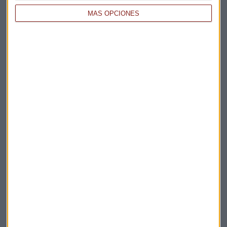
MÁS OPCIONES
Elige los boletines a los que suscribirte
*
Apertura