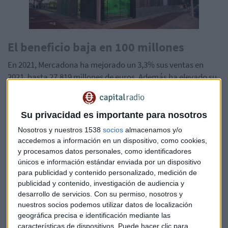
El beneficio baja en 100 millones
En 2021, Mercadona ha mejorado un 3,3% sus ventas en
2021, hasta 27.819 millones de euros. Además ha elevado su
cuota de mercado un 0,8% hasta el 27,1%. El beneficio se ha
reducido en 100 millones de euros hasta 1.400 millones
(frente a los 1.500 de 2020). De beneficio, la compañía ha
Su privacidad es importante para nosotros
repartido 375 millones entre los trabajadores, frente a los
Nosotros y nuestros 1538
socios
almacenamos y/o
366 repartidos entre los empleados durante el año anterior.
accedemos a información en un dispositivo, como cookies,
y procesamos datos personales, como identificadores
Por cierto, Juan Roig ha aclarado que los salarios no tienen
únicos e información estándar enviada por un dispositivo
por qué ser inflacionistas "si mejoramos en productividad".
para publicidad y contenido personalizado, medición de
publicidad y contenido, investigación de audiencia y
desarrollo de servicios.
Con su permiso, nosotros y
nuestros socios podemos utilizar datos de localización
geográfica precisa e identificación mediante las
características de dispositivos. Puede hacer clic para