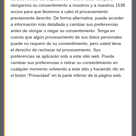
otorgarnos su consentimiento a nosotros y a nuestros 1538
socios para que llevemos a cabo el procesamiento
previamente descrito. De forma alternativa, puede acceder
a información más detallada y cambiar sus preferencias
antes de otorgar o negar su consentimiento.
Tenga en
cuenta que algún procesamiento de sus datos personales
Juan Roig, presidente de Mercadona
puede no requerir de su consentimiento, pero usted tiene
el derecho de rechazar tal procesamiento. Sus
"No subiremos precios de manera
preferencias se aplicarán solo a este sitio web. Puede
cambiar sus preferencias o retirar su consentimiento en
artificial"
cualquier momento volviendo a este sitio y haciendo clic en
el botón "Privacidad" en la parte inferior de la página web.
Juan Roig ha avanzado, ante el nuevo contexto de precios
"vamos a adaptarnos a la nueva situación. Los ingresos
tienen que ser superiores a los gastos".
Ante la escalada de precios Juan Roig ha aclarado que la
política de Mercadona es controlar los costes "en cada
proceso".
Y ha aclarado que "no vamos a subir los
precios de manera artificial"
.