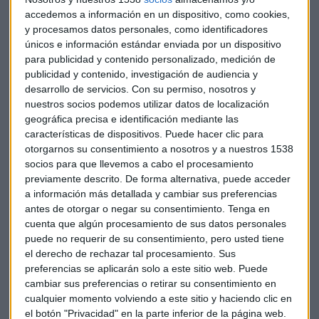
accedemos a información en un dispositivo, como cookies,
y procesamos datos personales, como identificadores
únicos e información estándar enviada por un dispositivo
Para evitar ese impago, las empresas de seguros de crédito
para publicidad y contenido personalizado, medición de
analizan aquellas empresas a las que se realizan las ventas.
publicidad y contenido, investigación de audiencia y
"A diferencia del seguro tradicional que todos conocemos,
desarrollo de servicios.
Con su permiso, nosotros y
la relación del seguro de crédito comienza en el
nuestros socios podemos utilizar datos de localización
momento en el que se firma la póliza
y no se espera a que
geográfica precisa e identificación mediante las
características de dispositivos. Puede hacer clic para
ocurra un siniestro", matiza Manuel Rey.
otorgarnos su consentimiento a nosotros y a nuestros 1538
socios para que llevemos a cabo el procesamiento
Cuando hablamos de seguros de crédito, hacemos
previamente descrito. De forma alternativa, puede acceder
referencia tanto al mercado doméstico como al
a información más detallada y cambiar sus preferencias
internacional
, aunque se suele vincular más al negocio
antes de otorgar o negar su consentimiento.
Tenga en
exportador. "Normalmente, cuando sales al exterior
cuenta que algún procesamiento de sus datos personales
conoces menos a las empresas con las que vas a tratar y
puede no requerir de su consentimiento, pero usted tiene
el derecho de rechazar tal procesamiento. Sus
necesitas conocer cómo está la compañía o el país, pero
en
preferencias se aplicarán solo a este sitio web. Puede
el mercado doméstico también es relevante
", asegura el
cambiar sus preferencias o retirar su consentimiento en
jefe del departamento de información de Solunion.
cualquier momento volviendo a este sitio y haciendo clic en
el botón "Privacidad" en la parte inferior de la página web.