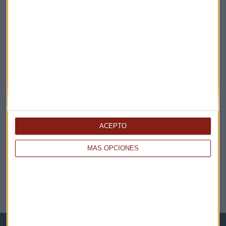
¡Suscribirme!
EN DIRECTO
@CAPITALRADIOB
ACEPTO
MÁS OPCIONES
NOTICIAS RELACIONADAS