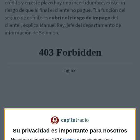
crédito y en este plazo hay u
na incertidumbre,
existe
un
riesgo de que al final el cliente no pague. "La función del
seguro de crédito es
cubrir el riesgo de impago
del
cliente", explica Manuel Rey, jefe del departamento de
información de Solunion.
Su privacidad es importante para nosotros
Nosotros y nuestros 1538
socios
almacenamos y/o