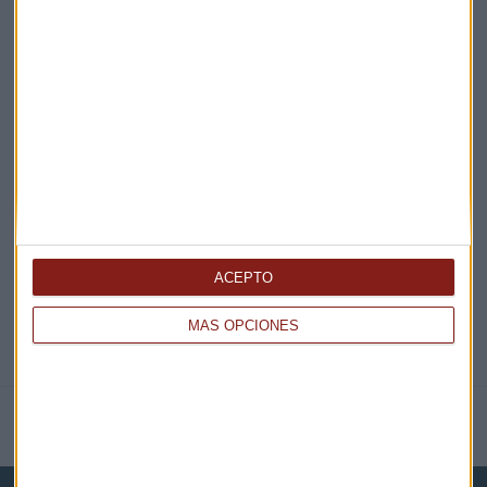
¡Suscribirme!
EN DIRECTO
@CAPITALRADIOB
ACEPTO
MÁS OPCIONES
NOTICIAS RELACIONADAS