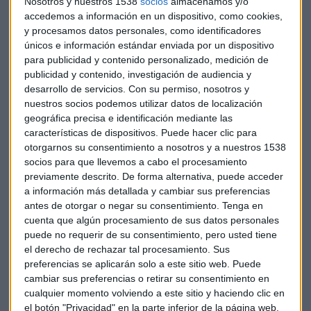
Nosotros y nuestros 1538
socios
almacenamos y/o
accedemos a información en un dispositivo, como cookies,
y procesamos datos personales, como identificadores
únicos e información estándar enviada por un dispositivo
para publicidad y contenido personalizado, medición de
publicidad y contenido, investigación de audiencia y
desarrollo de servicios.
Con su permiso, nosotros y
nuestros socios podemos utilizar datos de localización
geográfica precisa e identificación mediante las
características de dispositivos. Puede hacer clic para
otorgarnos su consentimiento a nosotros y a nuestros 1538
"Si no apareces en ningún
ranking
, tienes un problema,
socios para que llevemos a cabo el procesamiento
porque se hace mucho
más difícil negociar las
previamente descrito. De forma alternativa, puede acceder
comisiones
de financiación", asegura el subdirector del
a información más detallada y cambiar sus preferencias
servicio de estudios de BME.
antes de otorgar o negar su consentimiento.
Tenga en
cuenta que algún procesamiento de sus datos personales
puede no requerir de su consentimiento, pero usted tiene
Encontramos ejemplos de esos
rankings
en EEUU, con su
el derecho de rechazar tal procesamiento. Sus
lista de las empresas más admiradas o en España, con su
preferencias se aplicarán solo a este sitio web. Puede
monitor de reputación corporativa. "Esas listas ordenan a
cambiar sus preferencias o retirar su consentimiento en
las compañías en función de los valores que se les asignan a
cualquier momento volviendo a este sitio y haciendo clic en
cada una de las cualidades que se han puesto en foco",
el botón "Privacidad" en la parte inferior de la página web.