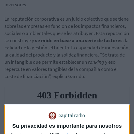
inversores.
La reputación corporativa es un juicio colectivo que se tiene
sobre las empresas en función de los impactos financieros,
sociales o ambientales que se les atribuyen. Esta reputación
se construye y
se mide en base a una serie de factores
: la
calidad de la gestión, el talento, la capacidad de innovación,
la calidad del producto y la solidez financiera. "Se trata de
un intangible que permite establecer un
ranking
y eso
repercute en valores tangibles de la compañía como el
coste de financiación", explica Garrido.
Su privacidad es importante para nosotros