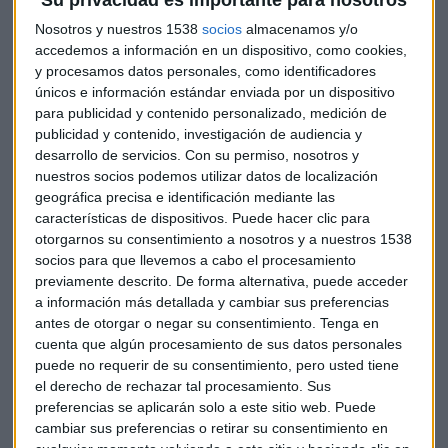
Su privacidad es importante para nosotros
federal de Newark, en Nueva Yersey, por fraude y
adquisición "ilícita", y se han anunciado cargos criminales.
Nosotros y nuestros 1538
socios
almacenamos y/o
Se enfrenta a un máximo de 20 años de prisión y una multa
accedemos a información en un dispositivo, como cookies,
de 5 millones de dólares. Se espera que comparezca el 20 de
y procesamos datos personales, como identificadores
únicos e información estándar enviada por un dispositivo
febrero ante un tribunal federal en Newark, Nueva Jersey.
para publicidad y contenido personalizado, medición de
publicidad y contenido, investigación de audiencia y
Como copresidente del comité de divulgación de Apple,
desarrollo de servicios.
Con su permiso, nosotros y
Levoff ayudó al director general Tim Cook y a su predecesor,
nuestros socios podemos utilizar datos de localización
Steve Jobs, a garantizar la puntualidad, la precisión y la
geográfica precisa e identificación mediante las
supervisión adecuada de la información de la empresa,
características de dispositivos. Puede hacer clic para
incluidos los resultados financieros, según las autoridades.
otorgarnos su consentimiento a nosotros y a nuestros 1538
socios para que llevemos a cabo el procesamiento
previamente descrito. De forma alternativa, puede acceder
A pesar de ello, los fiscales dijeron que Levoff compró y
a información más detallada y cambiar sus preferencias
vendió más de 14 millones de dólares de acciones de Apple,
antes de otorgar o negar su consentimiento.
Tenga en
incluidos 10 millones de dólares sólo en julio de 2015,
cuenta que algún procesamiento de sus datos personales
después de recibir los borradores de los materiales de
puede no requerir de su consentimiento, pero usted tiene
ganancias, pero antes de que los resultados se hicieran
el derecho de rechazar tal procesamiento. Sus
públicos.
preferencias se aplicarán solo a este sitio web. Puede
cambiar sus preferencias o retirar su consentimiento en