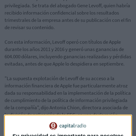
privilegiada. Se trata del abogado Gene Levoff, quien habría
recibido información confidencial sobre los resultados
trimestrales de la empresa antes de su publicación con el fin
de revisar su contenido.
Con esta información, Levoff operó con títulos de Apple
durante los años 2011 y 2016 y generó unas ganancias de
604.000 dólares, incluyendo ganancias realizadas y pérdidas
evitadas, antes de que Apple lo despidiera en septiembre.
"La supuesta explotación de Levoff de su acceso a la
información financiera de Apple fue particularmente atroz
dada su responsabilidad en la implementación de la política
de cumplimiento de la política de información privilegiada
de la compañía", dijo Antonia Chion, directora asociada de
la división de aplicación de la SEC, en una declaración.
La denuncia ha sido interpuesta en la corte del distrito