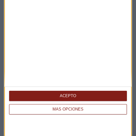
Claves ESG
Acepto la
política de privacidad
. *
¡Suscribirme!
EN DIRECTO
@CAPITALRADIOB
ACEPTO
MÁS OPCIONES