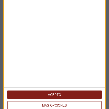
Elige los boletines a los que suscribirte
*
Apertura
La Magia de la Publicidad
Claves ESG
Acepto la
política de privacidad
. *
¡Suscribirme!
EN DIRECTO
@CAPITALRADIOB
ACEPTO
MÁS OPCIONES