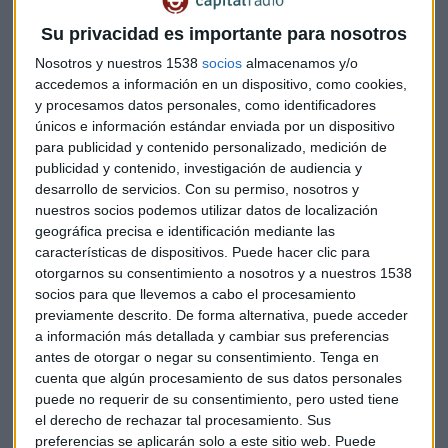
paciencia, prudencia, perseverancia y presencia.
Su privacidad es importante para nosotros
Bruno Ruiz de Velasco, responsable de ventas
Nosotros y nuestros 1538
socios
almacenamos y/o
institucionales para Iberia de la gestora Bellevue Asset
accedemos a información en un dispositivo, como cookies,
Management,
ha destacado a Nigeria y Sudáfrica con los
y procesamos datos personales, como identificadores
países con más peso.
Katia Martínez, de la consultora de
únicos e información estándar enviada por un dispositivo
para publicidad y contenido personalizado, medición de
comercio exterior, Opening Markets,
ha apuntado a que
publicidad y contenido, investigación de audiencia y
es necesaria
la presencia física en el continente de las
desarrollo de servicios.
Con su permiso, nosotros y
empresas que quieran hacer negocios allí.
nuestros socios podemos utilizar datos de localización
geográfica precisa e identificación mediante las
Por su parte, Rafael Juan, CEO de Dulcesol,
empresa
características de dispositivos. Puede hacer clic para
recién aterrizada en Argelia, ha explicado su caso. La
otorgarnos su consentimiento a nosotros y a nuestros 1538
experiencia, ratifica a este directivo, que se debe trabajar
socios para que llevemos a cabo el procesamiento
previamente descrito. De forma alternativa, puede acceder
con partners que indiquen el camino. "Nuestro socio local
a información más detallada y cambiar sus preferencias
más adecuado estaba en Argelia porque era una empresa
antes de otorgar o negar su consentimiento.
Tenga en
que distribuía productos de alimentación", ha destacado.
cuenta que algún procesamiento de sus datos personales
puede no requerir de su consentimiento, pero usted tiene
Escucha la mesa completa en Capital, la Bolsa y la Vida:
el derecho de rechazar tal procesamiento. Sus
preferencias se aplicarán solo a este sitio web. Puede