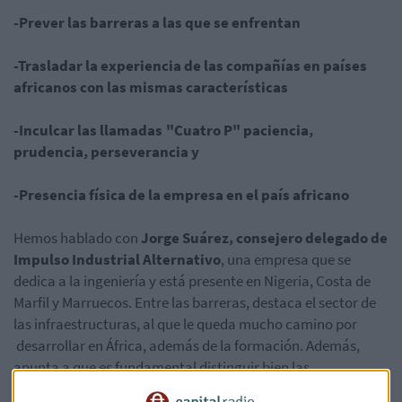
-Prever las barreras a las que se enfrentan
-Trasladar la experiencia de las compañías en países
africanos con las mismas características
-Inculcar las llamadas "Cuatro P" paciencia,
prudencia, perseverancia y
-Presencia física de la empresa en el país africano
Hemos hablado con
Jorge Suárez, consejero delegado de
Impulso Industrial Alternativo
, una empresa que se
dedica a la ingeniería y está presente en Nigeria, Costa de
Marfil y Marruecos. Entre las barreras, destaca el sector de
las infraestructuras, al que le queda mucho camino por
desarrollar en África, además de la formación. Además,
apunta a que es fundamental distinguir bien las
característica de cada país y resalta las
"Cuatro P"