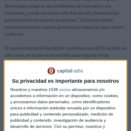
dinero para superar sus problemas de tesorería y sus
tensiones, y cada vez están solicitando más financiación
para inversión en nuevos proyectos. "Estamos viendo
nuevas empresas, nuevos proyectos y negocios que crecen",
confirma.
El representante de Bankinter considera que 2015 ha sido un
año clave, en el que se ha notado una mejoría en las
empresas. Asegura que la financiación a las 'pymes' nunca
ha estado tan barata.
Su privacidad es importante para nosotros
Nosotros y nuestros 1538
socios
almacenamos y/o
accedemos a información en un dispositivo, como cookies,
y procesamos datos personales, como identificadores
únicos e información estándar enviada por un dispositivo
Puedes escuchar la entrevista completa a Fernando Hafner,
para publicidad y contenido personalizado, medición de
de Bankinter, en el programa Mercado Abierto de Capital
publicidad y contenido, investigación de audiencia y
Radio, en el siguiente audio.
desarrollo de servicios.
Con su permiso, nosotros y