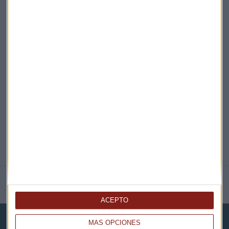
¡Suscribirme!
EN DIRECTO
@CAPITALRADIOB
NOTICIAS RELACIONADAS
ACEPTO
MÁS OPCIONES