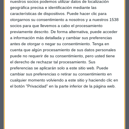
nuestros socios podemos utilizar datos de localización
https://play.uwhisp.com/MercadoAbierto/las-empresas-
geográfica precisa e identificación mediante las
características de dispositivos. Puede hacer clic para
estan-creando-nuevos-proyectos-y-sus-negocios-crecen-
otorgarnos su consentimiento a nosotros y a nuestros 1538
fernando-hafner-dtor-pymes-bankinter
socios para que llevemos a cabo el procesamiento
previamente descrito. De forma alternativa, puede acceder
Pymes
Empresas
Bankinter
Financiación
a información más detallada y cambiar sus preferencias
antes de otorgar o negar su consentimiento.
Tenga en
cuenta que algún procesamiento de sus datos personales
puede no requerir de su consentimiento, pero usted tiene
el derecho de rechazar tal procesamiento. Sus
preferencias se aplicarán solo a este sitio web. Puede
cambiar sus preferencias o retirar su consentimiento en
cualquier momento volviendo a este sitio y haciendo clic en
Suscríbete a nuestros boletines
el botón "Privacidad" en la parte inferior de la página web.
Te enviaremos las noticias más importantes del día